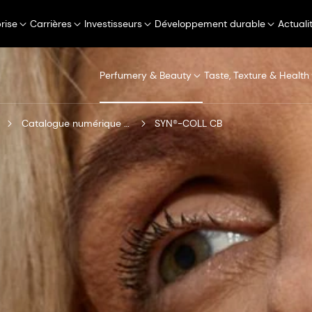
rise
Carrières
Investisseurs
Développement durable
Actuali
Perfumery & Beauty
Taste, Texture & Health
Catalogue numérique de produits
SYN®-COLL CB