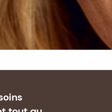
soins
et tout au