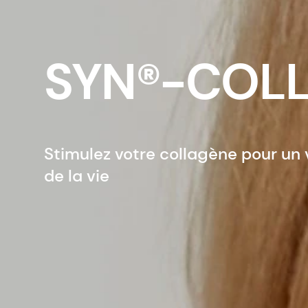
SYN®-COLL
Stimulez votre collagène pour un v
de la vie