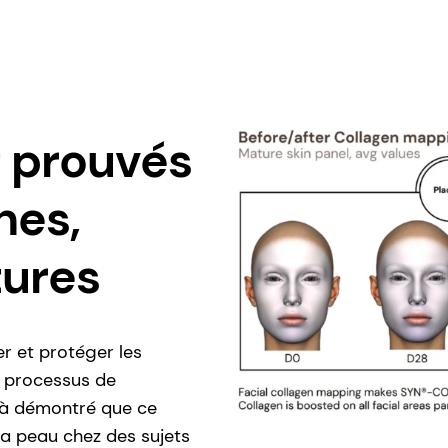
 prouvés
nes,
tures
r et protéger les
e processus de
déjà démontré que ce
 la peau chez des sujets