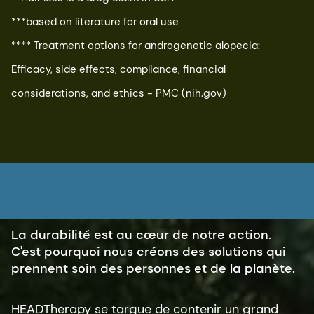
Obtenir la formulation
Products are for illustration only, not for sale. dsm-
firmenich is not responsible for final products claims.
*Natural origin fragrance = >50% carbon renewable​
Highly biodegradable fragrance = min 90% ultimately​
**Hair loss is a drug claim in USA​
***based on literature for oral use
**** Treatment options for androgenetic alopecia:
Efficacy, side effects, compliance, financial