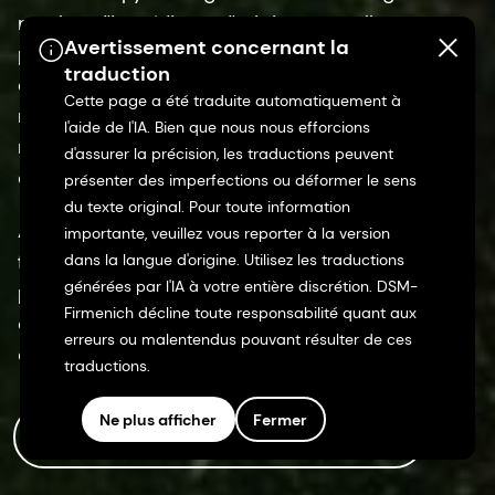
considerations, and ethics - PMC (nih.gov)
Avertissement concernant la
traduction
Cette page a été traduite automatiquement à
l'aide de l'IA. Bien que nous nous efforcions
d'assurer la précision, les traductions peuvent
présenter des imperfections ou déformer le sens
du texte original. Pour toute information
La durabilité est au cœur de notre action.
importante, veuillez vous reporter à la version
C'est pourquoi nous créons des solutions qui
dans la langue d'origine. Utilisez les traductions
prennent soin des personnes et de la planète.
générées par l'IA à votre entière discrétion. DSM-
Firmenich décline toute responsabilité quant aux
erreurs ou malentendus pouvant résulter de ces
HEADTherapy se targue de contenir un grand
traductions.
nombre d'ingrédients d'origine naturelle
provenant de sources responsables et détenant
Ne plus afficher
Fermer
de nombreuses certifications durables. Cette
réussite est le résultat de la mise en œuvre des