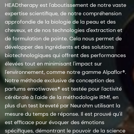
HEADtherapy est l'aboutissement de notre vaste
expertise scientifique, de notre compréhension
approfondie de la biologie de la peau et des
cheveux, et de nos technologies d'extraction et
de formulation de pointe. Cela nous permet de
développer des ingrédients et des solutions
biotechnologiques qui offrent des performances
élevées tout en minimisant l'impact sur
l'environnement, comme notre gamme Alpaflor®.
Notre méthode exclusive de conception des
parfums emotiwaves® est testée pour l'activité
cérébrale à l'aide de la méthodologie IRMf, en
plus d'un test breveté par Neurohm utilisant la
mesure du temps de réponse. Il est prouvé qu'il
est efficace pour évoquer des émotions
spécifiques, démontrant le pouvoir de la science