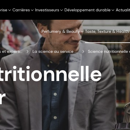
rise
Carrières
Investisseurs
Développement durable
Actuali
Perfumery & Beauty
Taste, Texture & Health
Perspectives et expertise
La science au service du bien
Science nutritionnelle 
ritionnelle
r