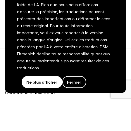
l'aide de l'IA. Bien que nous nous efforcions
d'assurer la précision, les traductions peuvent
présenter des imperfections ou déformer le sens
du texte original. Pour toute information
importante, veuillez vous reporter à la version
dans la langue d'origine. Utilisez les traductions
générées par l'IA à votre entière discrétion. DSM-
Firmenich décline toute responsabilité quant aux
erreurs ou malentendus pouvant résulter de ces
©2026 dsm-firmenich. Tous droits réservés.
traductions.
Avis de confidentialité
Ne plus afficher
Fermer
Conditions d'utilisation
Conditions d'utilisation
Transparence en Californie