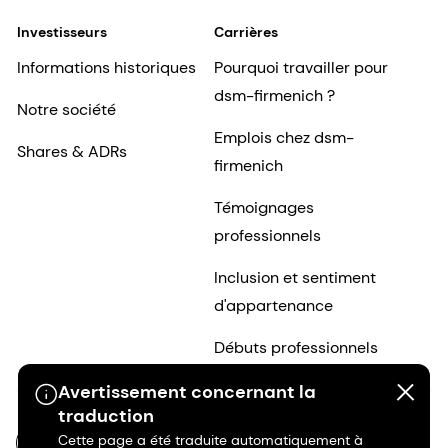
Investisseurs
Carrières
Informations historiques
Pourquoi travailler pour
dsm-firmenich ?
Notre société
Emplois chez dsm-
Shares & ADRs
firmenich
Témoignages
professionnels
Inclusion et sentiment
d'appartenance
Débuts professionnels
Avertissement concernant la
traduction
Cette page a été traduite automatiquement à
FR-FR