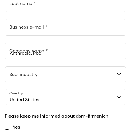
Last name
Business e-mail
Company name
Anthropic, PBC
548 Market St Pmb 90375, San Francisco, California, US
Sub-industry
Country
United States
Please keep me informed about dsm-firmenich
Yes