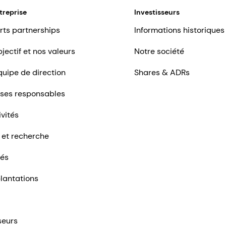
treprise
Investisseurs
rts partnerships
Informations historiques
jectif et nos valeurs
Notre société
quipe de direction
Shares & ADRs
ises responsables
ivités
 et recherche
tés
lantations
seurs