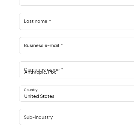
Last name
Business e-mail
Company name
Anthropic, PBC
Country
548 Market St Pmb 90375, San Francisco, California, US
United States
Sub-industry