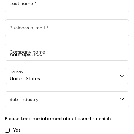
Last name
Business e-mail
Company name
Anthropic, PBC
Country
548 Market St Pmb 90375, San Francisco, California, US
United States
Sub-industry
Please keep me informed about dsm-firmenich
Yes