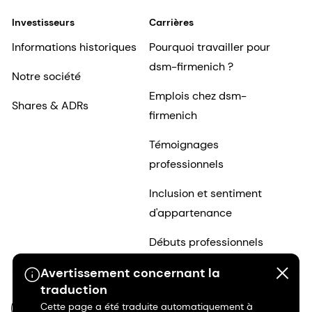
Investisseurs
Carrières
Informations historiques
Pourquoi travailler pour
dsm-firmenich ?
Notre société
Emplois chez dsm-
Shares & ADRs
firmenich
Témoignages
professionnels
Inclusion et sentiment
d'appartenance
Débuts professionnels
Avertissement concernant la
traduction
Cette page a été traduite automatiquement à
FR-FR