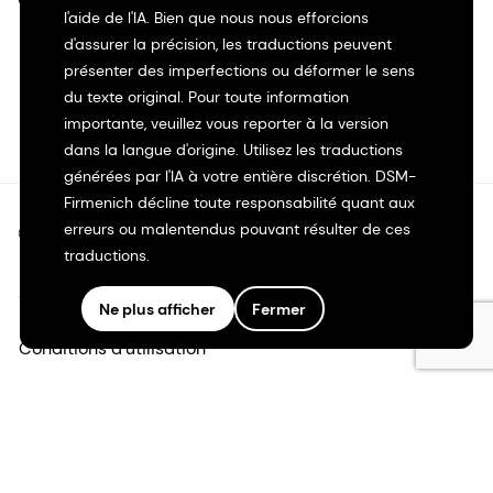
l'aide de l'IA. Bien que nous nous efforcions
d'assurer la précision, les traductions peuvent
présenter des imperfections ou déformer le sens
du texte original. Pour toute information
importante, veuillez vous reporter à la version
dans la langue d'origine. Utilisez les traductions
générées par l'IA à votre entière discrétion. DSM-
Firmenich décline toute responsabilité quant aux
erreurs ou malentendus pouvant résulter de ces
©2026 dsm-firmenich. Tous droits réservés.
traductions.
Avis de confidentialité
Ne plus afficher
Fermer
Conditions d'utilisation
Conditions d'utilisation
Transparence en Californie