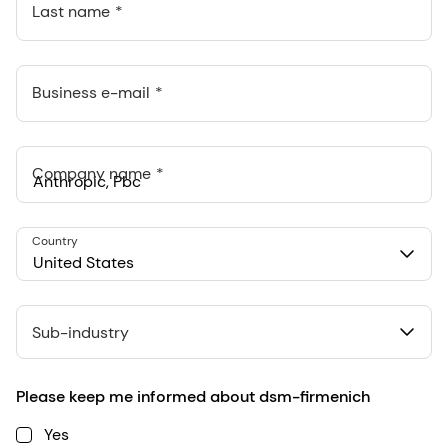
Last name
Business e-mail
Company name
Anthropic, PBC
Country
548 Market St Pmb 90375, San Francisco, California, US
United States
Sub-industry
Please keep me informed about dsm-firmenich
Yes