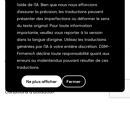
l'aide de l'IA. Bien que nous nous efforcions
d'assurer la précision, les traductions peuvent
présenter des imperfections ou déformer le sens
du texte original. Pour toute information
importante, veuillez vous reporter à la version
dans la langue d'origine. Utilisez les traductions
générées par l'IA à votre entière discrétion. DSM-
Firmenich décline toute responsabilité quant aux
erreurs ou malentendus pouvant résulter de ces
©2026 dsm-firmenich. Tous droits réservés.
traductions.
Avis de confidentialité
Ne plus afficher
Fermer
Conditions d'utilisation
Conditions d'utilisation
Transparence en Californie