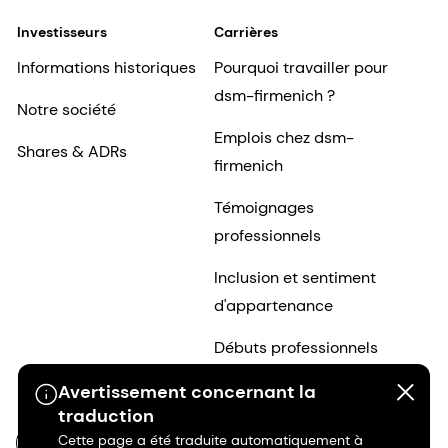
Investisseurs
Carrières
Informations historiques
Pourquoi travailler pour
dsm-firmenich ?
Notre société
Emplois chez dsm-
Shares & ADRs
firmenich
Témoignages
professionnels
Inclusion et sentiment
d'appartenance
Débuts professionnels
Avertissement concernant la
traduction
Cette page a été traduite automatiquement à
FR-FR