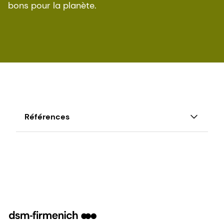
bons pour la planète.
Références
1
https://www.statista.com/statistics/1044386/do
and-cat-pet-population-worldwide/
2
https://www.euromonitor.com/article/sustainabl
ingredients-in-pet-care
3
FAO, 2018