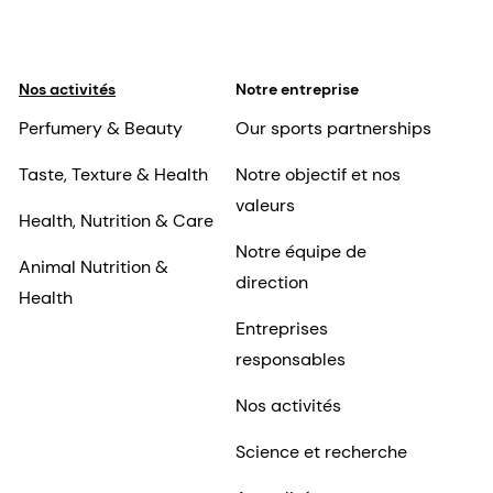
4
L'algue riche en huile Schizochytrium sp. en
tant que source alimentaire de DHA améliore
l'apprentissage de la discrimination des
Nos activités
Notre entreprise
formes associé au traitement visuel dans un
Perfumery & Beauty
Our sports partnerships
modèle canin de sénescence.
[K.B. Hadley, J.
Taste, Texture & Health
Notre objectif et nos
Bauer, N.W. Milgram, Clinical Research
valeurs
Department, dsm-firmenich Nutritional
Health, Nutrition & Care
Products, Columbia, MD 21045, USA]
Notre équipe de
Animal Nutrition &
direction
Health
Entreprises
responsables
Nos activités
Science et recherche