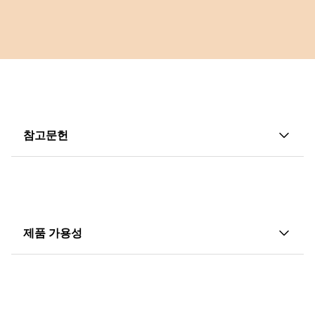
참고문헌
1. 임상 연구에 따르면, 충분한 비타민 D 상태는 평균
적으로 동일한 용량의 D3에 비해 3배 더 빠르고 효
율적으로 달성됩니다.
기반. 지역 규제 요구 사항에 따른 포장 내 주장입니
제품 가용성
다.
ampli-D®는 현재 호주, 싱가포르 및 뉴질랜드에서 승
2. DSM 소비자 면역 패널, 2020년 9월.
인되었으며 EU 위원회의 승인이 대기 중입니다. 다른
3. Vaes A.M.M. 외. 캘시페디올 보충이 혈청 25-하이
모든 시장에서는 승인되지 않았습니다.
드록시비타민 D 상태 및 그 대사산물에 미치는 용