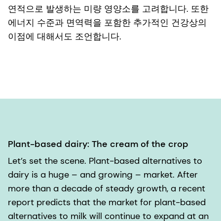
연적으로 발생하는 미량 영양소를 고려합니다. 또한
에너지 수준과 면역력을 포함한 추가적인 건강상의
이점에 대해서도 조언합니다.
Plant-based dairy: The cream of the crop
Let’s set the scene. Plant-based alternatives to
dairy is a huge – and growing – market. After
more than a decade of steady growth, a recent
report predicts that the market for plant-based
alternatives to milk will continue to expand at an