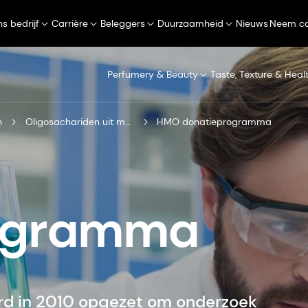
s bedrijf
Carrière
Beleggers
Duurzaamheid
Nieuws
Neem co
Perfumery & Beauty
Taste, Texture & Heal
n
Oligosachariden uit moedermelk
HMO donatieprogramma
ogramma
 in 2010 opgezet om onderzoek