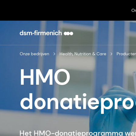
On
Onze bedrijven
Health, Nutrition & Care
Producte
HMO
donatiepr
Het HMO-donatieprogramma werd