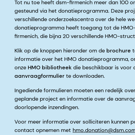
Tot nu toe heeft dsm-firmenich meer dan 100 o
gesteund via het donatieprogramma. Deze pro
verschillende onderzoekscentra over de hele we
donatieprogramma heeft toegang tot de HMO-
firmenich, die bijna 20 verschillende HMO-stru
Klik op de knoppen hieronder om de
brochure
t
informatie over het HMO donatieprogramma, om
onze
HMO bibliotheek
die beschikbaar is voor 
aanvraagformulier
te downloaden.
Ingediende formulieren moeten een redelijk ove
geplande project en informatie over de aanvra
doorlopende inzendingen.
Voor meer informatie over solliciteren kunnen po
contact opnemen met
hmo.donation@dsm.co