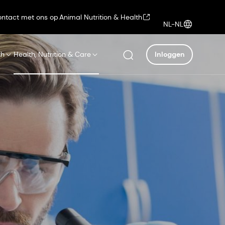
ntact met ons op
Animal Nutrition & Health
NL-NL
th
Health, Nutrition & Care
Inloggen