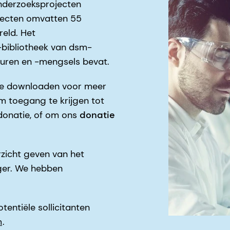
nderzoeksprojecten
jecten omvatten 55
reld. Het
bibliotheek van dsm-
cturen en -mengsels bevat.
e downloaden voor meer
 toegang te krijgen tot
donatie, of om ons
donatie
rzicht geven van het
ger. We hebben
tentiële sollicitanten
m
.