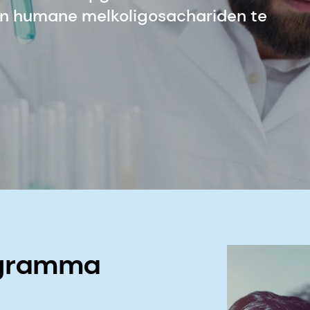
an humane melkoligosachariden te
ogramma