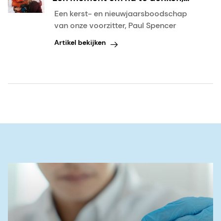
dankbaar te zijn en vooruit te
Een kerst- en nieuwjaarsboodschap
kijken
van onze voorzitter, Paul Spencer
Artikel bekijken