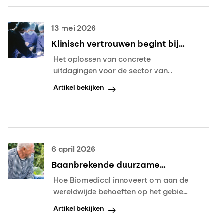
13 mei 2026
Klinisch vertrouwen begint bij
hoogwaardige materialen met
Het oplossen van concrete
een lange traditie van prestaties
uitdagingen voor de sector van
en innovatie
medische hulpmiddelen
Artikel bekijken
6 april 2026
Baanbrekende duurzame
innovaties voor een gezondere
Hoe Biomedical innoveert om aan de
toekomst
wereldwijde behoeften op het gebied
van gezondheidszorg te voldoen
Artikel bekijken