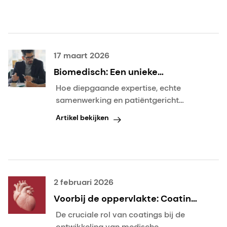
17 maart 2026
Biomedisch: Een unieke
strategische partner binnen het
Hoe diepgaande expertise, echte
ecosysteem van medische
samenwerking en patiëntgericht
hulpmiddelen
denken waarde op de lange termijn
Artikel bekijken
creëren
2 februari 2026
Voorbij de oppervlakte: Coatings
heroverwegen als strategische
De cruciale rol van coatings bij de
factor in innovatie van medische
ontwikkeling van medische