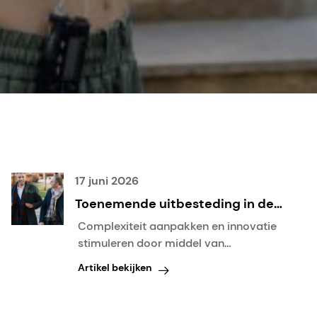
17 juni 2026
Toenemende uitbesteding in de
medische technologie: Waarom
Complexiteit aanpakken en innovatie
de productie van
stimuleren door middel van
gespecialiseerde biomaterialen
samenwerkingsverbanden met
Artikel bekijken
belangrijker is dan ooit
deskundigen