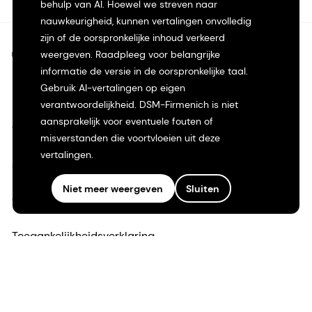
behulp van AI. Hoewel we streven naar
nauwkeurigheid, kunnen vertalingen onvolledig
zijn of de oorspronkelijke inhoud verkeerd
©2026 dsm-firmenich. Alle rechten voorbehouden.
weergeven. Raadpleeg voor belangrijke
informatie de versie in de oorspronkelijke taal.
Gebruik AI-vertalingen op eigen
Privacyverklaring
verantwoordelijkheid. DSM-Firmenich is niet
aansprakelijk voor eventuele fouten of
Gebruiksvoorwaarden
misverstanden die voortvloeien uit deze
vertalingen.
Algemene voorwaarden
Niet meer weergeven
Sluiten
Californië Transparantie
Toegankelijkheidsverklaring
Juridische informatie
Sitemap