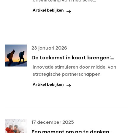
hulpmiddelen
hulpmiddelen
Artikel bekijken
23 januari 2026
De toekomst in kaart brengen:
Wat staat fabrikanten van
Innovatie stimuleren door middel van
medische hulpmiddelen te
strategische partnerschappen
wachten in 2026?
Artikel bekijken
17 december 2025
Een moment om na te denken,