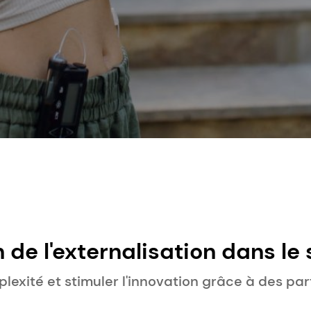
 de l'externalisation dans le
 médicales : Pourquoi la fab
plexité et stimuler l'innovation grâce à des pa
x spécialisés revêt plus d'i