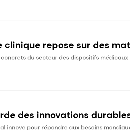
e clinique repose sur des ma
its d'une longue tradition de
 concrets du secteur des dispositifs médicaux
rde des innovations durables
l innove pour répondre aux besoins mondiaux