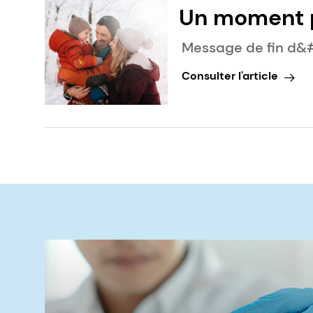
Un moment po
tourner ver
Message de fin d&#
Consulter l'article