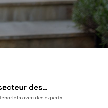
 secteur des
rication de
rtenariats avec des experts
mportance que