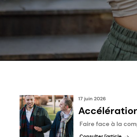
17 juin 2026
Accélération
technologies
Faire face à la com
biomatériau
Consulter l'article