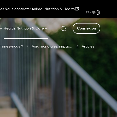
tés
Nous contacter
Animal Nutrition & Health
FR-FR
Health, Nutrition & Care
Connexion
ommes-nous ?
Voix mondiales, impact local
Articles