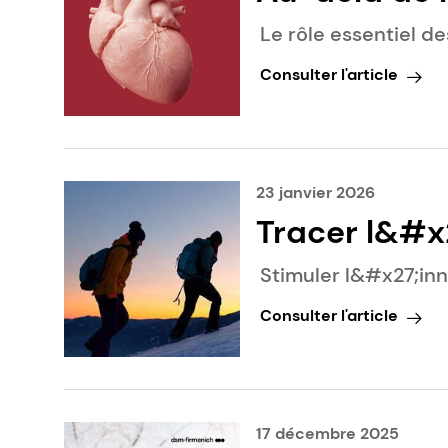
catalyseurs
Le rôle essentiel d
domaine des
Consulter l'article
23 janvier 2026
Tracer l&#x2
dispositifs
Stimuler l&#x27;in
Consulter l'article
17 décembre 2025