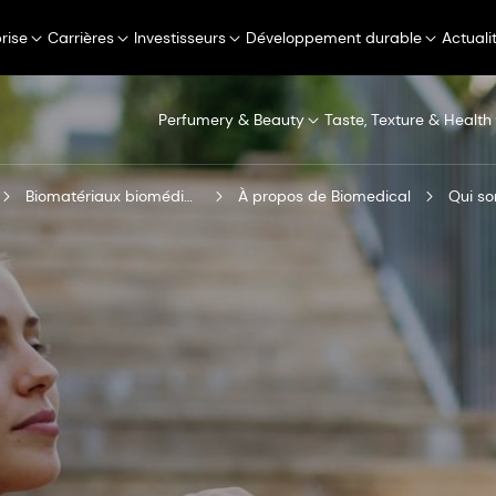
rise
Carrières
Investisseurs
Développement durable
Actuali
Perfumery & Beauty
Taste, Texture & Health
Biomatériaux biomédicaux
À propos de Biomedical
Qui s