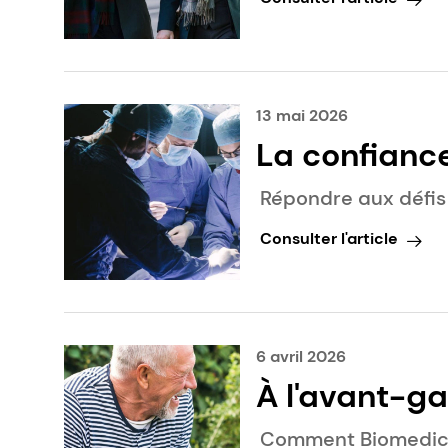
jamais
13 mai 2026
La confianc
qualité, fru
Répondre aux défis
d'innovation
Consulter l'article
6 avril 2026
À l'avant-ga
plus sain
Comment Biomedica