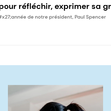
ur réfléchir, exprimer sa gr
s l&#x27;avenir
x27;année de notre président, Paul Spencer