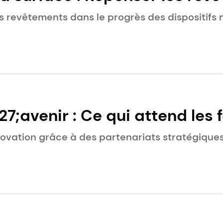
 stratégiques de l&#x27;inno
es revêtements dans le progrès des dispositifs
 dispositifs médicaux
7;avenir : Ce qui attend les 
 médicaux en 2026
novation grâce à des partenariats stratégique