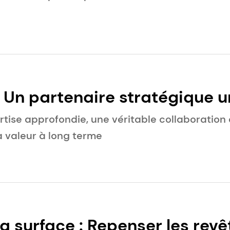
 Un partenaire stratégique u
e des dispositifs médicaux
ise approfondie, une véritable collaboration 
a valeur à long terme
la surface : Repenser les r