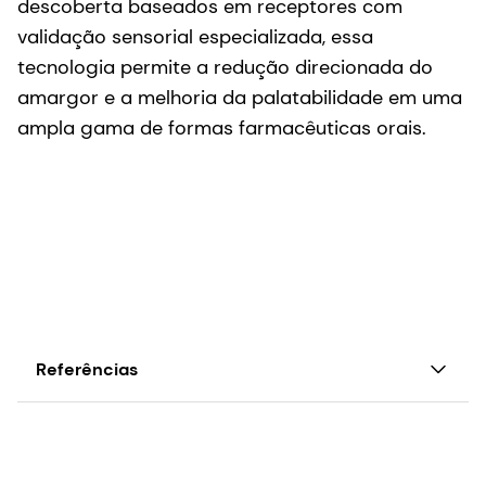
descoberta baseados em receptores com
validação sensorial especializada, essa
tecnologia permite a redução direcionada do
amargor e a melhoria da palatabilidade em uma
ampla gama de formas farmacêuticas orais.
Referências
1. Dagan-Wiener A, Nissim I, Ben Abu N,
et al.
Amargo ou não? BitterPredict, uma ferramenta
para prever o sabor a partir da estrutura