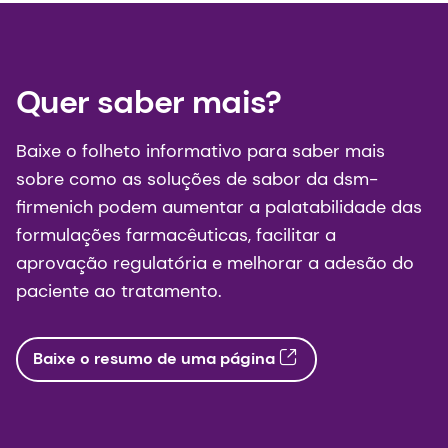
química.
Sci Rep
. 2017;7(1):12074.
doi:10.1038/s41598-017-12359-7.
Quer saber mais?
2. Tisi DA, Worthington JH. Teste de
mascaramento de sabor de 155 ingredientes
Baixe o folheto informativo para saber mais
farmacêuticos ativos.
Arquivos de Pesquisa
sobre como as soluções de sabor da dsm-
Médica
. 2024;12(10).
firmenich podem aumentar a palatabilidade das
doi:
https://doi.org/10.18103/mra.v12i10.5890
.
formulações farmacêuticas, facilitar a
aprovação regulatória e melhorar a adesão do
3. Administração de Alimentos e Medicamentos
paciente ao tratamento.
dos EUA (FDA). (2018). Uso de líquidos e/ou
alimentos de textura macia como veículos para
a administração de medicamentos:
Baixe o resumo de uma página
considerações gerais para a seleção e métodos
in vitro para avaliações da qualidade do produto.
Disponível em:
https://www.fda.gov/regulatory-