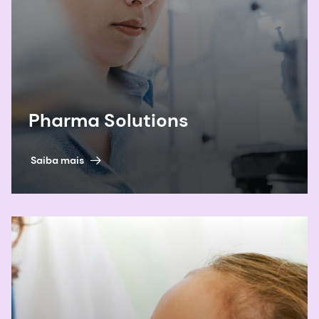
https://www.fda.gov/regulatory-
information/search-fda-guidance-
documents/pediatric-drug-development-under-
pediatric-research-equity-act-and-best-
pharmaceuticals-children-act
Pharma Solutions
6. Agência Europeia de Medicamentos. (2013).
Desenvolvimento farmacêutico de
Saiba mais
medicamentos para uso pediátrico – . Disponível
em:
https://www.ema.europa.eu/en/pharmaceutical-
development-medicines-paediatric-use-
scientific-guideline
.
7. Wooding SP, Ramirez VA, Behrens M.
Receptores do sabor amargo: genes, evolução e