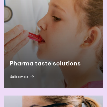
saúde.
Evolução, Medicina e Saúde Pública
.
2021;9(1):431-447.
https://doi.org/10.1093/emph/eoab031
Pharma taste solutions
Saiba mais