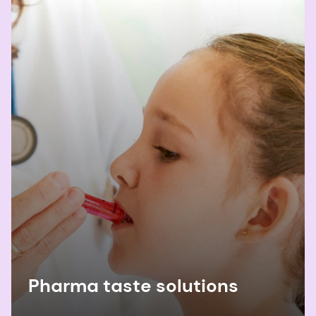
scientific-guideline
.
7. Wooding SP, Ramirez VA, Behrens M. Récepteurs
du goût amer : Gènes, évolution et santé.
Évolution, médecine et santé publique
. 2021 ; 9(1) :
431-447.
https://doi.org/10.1093/emph/eoab031
Pharma taste solutions