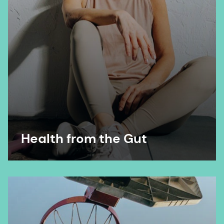
infantil cultivada. Glycobiology, 23(2), 169-177.
https://doi.org/10.1093/glycob/cws138
4. Ashida, H., Miyake, A., Kiyohara, M., Wada, J.,
Yoshida, E., Kumagai, H., ... Yamamoto, K. (2009).
Two distinct α-L-fucosidases from
Bifidobacterium bifidum are essential for the
utilization of fucosylated milk oligosaccharides
and glycoconjugates. Glycobiology, 19(9), 1010-
1017. https://doi.org/10.1093/glycob/cwp082
Health from the Gut
5 Schwab, C., & Gänzle, M. (2011). fermentação de
bactérias do ácido láctico de componentes de
oligossacarídeos do leite humano,
oligossacarídeos do leite humano e
galactooligossacarídeos. FEMS Microbiology