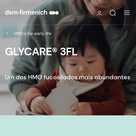
HMOs for early life
GLYCARE® 3FL
Um dos HMO fucosilados mais abundantes