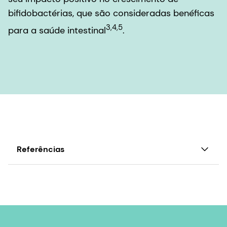
bifidobactérias, que são consideradas benéficas
3,4,5
para a saúde intestinal
.
Referências
1. Weichert, S., Jennewein, S., Hüfner, E., Weiss, C.,
Borkowski, J., Putze, J., & Schroten, H. (2013). 2'-
fucosilactose e 3-fucosilactose de bioengenharia
inibem a adesão de Pseudomonas aeruginosa e