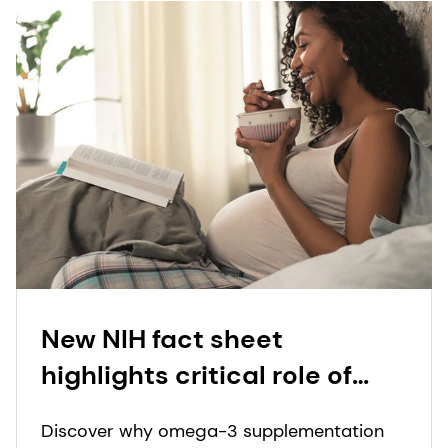
New NIH fact sheet
highlights critical role of
omega-3 pregnancy
Discover why omega-3 supplementation
supplements in reducing