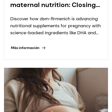
maternal nutrition: Closing
the gaps from
Discover how dsm-firmenich is advancing
preconception to
nutritional supplements for pregnancy with
postpartum
science-backed ingredients like DHA and
innovative formats.
Más información