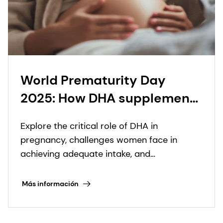
World Prematurity Day
2025: How DHA supplement
innovation across different
Explore the critical role of DHA in
prenatal formats supports
pregnancy, challenges women face in
expectant mothers and
achieving adequate intake, and
their babies
supplementation solutions to help reduce
preterm births.
Más información