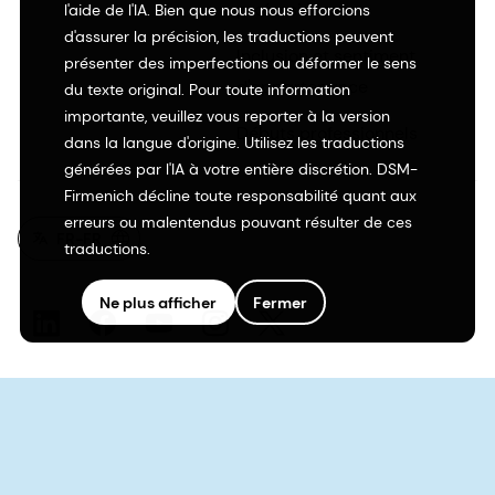
professionnels
l'aide de l'IA. Bien que nous nous efforcions
d'assurer la précision, les traductions peuvent
Inclusion et sentiment
présenter des imperfections ou déformer le sens
d'appartenance
du texte original. Pour toute information
importante, veuillez vous reporter à la version
Débuts professionnels
dans la langue d'origine. Utilisez les traductions
générées par l'IA à votre entière discrétion. DSM-
Firmenich décline toute responsabilité quant aux
erreurs ou malentendus pouvant résulter de ces
FR-FR
traductions.
Ne plus afficher
Fermer
©2026 dsm-firmenich. Tous droits réservés.