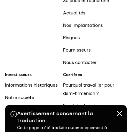
Science et recherche
Actualités
Nos implantations
Risques
Fournisseurs
Nous contacter
Investisseurs
Carrières
Informations historiques
Pourquoi travailler pour
dsm-firmenich ?
Notre société
Emplois chez dsm-
Shares & ADRs
Avertissement concernant la
firmenich
traduction
Témoignages
Cette page a été traduite automatiquement à