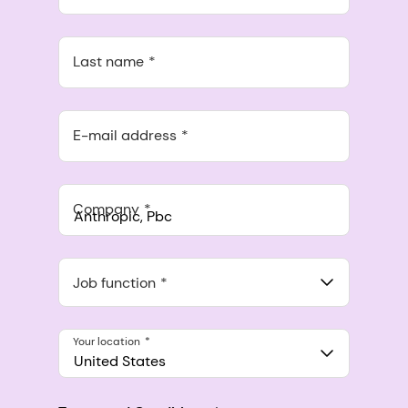
Last name
E-mail address
Company
Anthropic, PBC
548 Market St Pmb 90375, San Francisco, California, US
Job function
Your location
United States