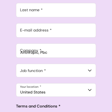
Last name
E-mail address
Company
Anthropic, PBC
548 Market St Pmb 90375, San Francisco, California, US
Job function
Your location
United States
Terms and Conditions