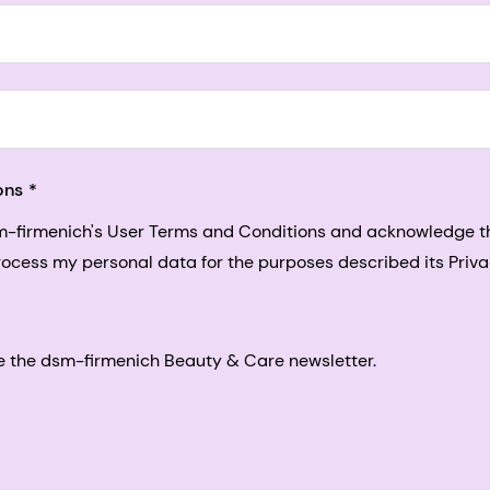
5, San Francisco, California, US
ons
sm-firmenich's User Terms and Conditions and acknowledge 
process my personal data for the purposes described its Priva
eive the dsm-firmenich Beauty & Care newsletter.