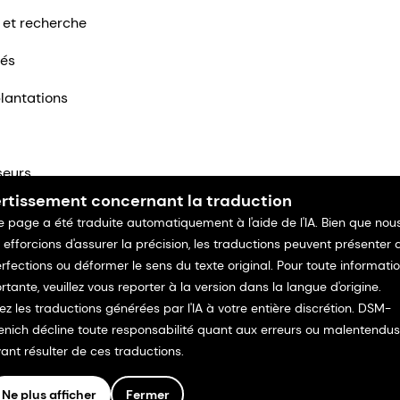
 et recherche
tés
lantations
seurs
rtissement concernant la traduction
ntacter
e page a été traduite automatiquement à l'aide de l'IA. Bien que nou
 efforcions d'assurer la précision, les traductions peuvent présenter 
rfections ou déformer le sens du texte original. Pour toute informati
rtante, veuillez vous reporter à la version dans la langue d'origine.
isez les traductions générées par l'IA à votre entière discrétion. DSM-
enich décline toute responsabilité quant aux erreurs ou malentendus
ant résulter de ces traductions.
Ne plus afficher
Fermer