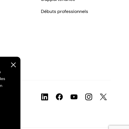
Débuts professionnels
s
des
on