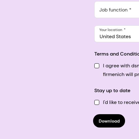
548 Market St Pmb 9037
Job function
Your location
United States
Terms and Conditi
I agree with d
firmenich will 
Stay up to date
I'd like to rec
Download