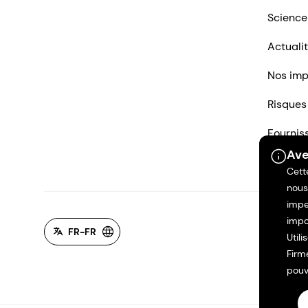
Science
Actuali
Nos imp
Risques
Fournis
Ave
Nous co
Cett
nous
impe
impo
FR-FR
Util
Firm
pouv