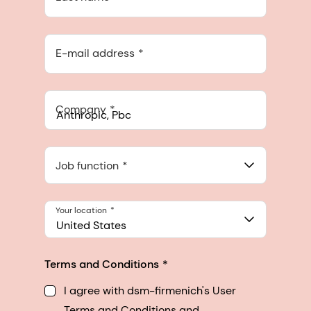
E-mail address
Company
Anthropic, PBC
548 Market St Pmb 90375, San Francisco, California, US
Job function
Your location
United States
Terms and Conditions
I agree with dsm-firmenich's User
Terms and Conditions and