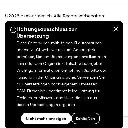
©2026 dsm-firmenich. Alle Rechte vorbehalten.
Haftungsausschluss zur
Hinweis zum Datenschutz
Übersetzung
Diese Seite wurde mithilfe von KI automatisch
Bedingungen für die Nutzung
übersetzt. Obwohl wir uns um Genauigkeit
bemühen, können Übersetzungen unvollkommen
Bedingungen und Konditionen
sein oder den Originaltext falsch wiedergeben.
Wichtige Informationen entnehmen Sie bitte der
Kalifornien-Transparenz
Fassung in der Originalsprache. Verwenden Sie
KI-Übersetzungen nach eigenem Ermessen.
Erklärung zur Zugänglichkeit
DSM-Firmenich übernimmt keine Haftung für
Fehler oder Missverständnisse, die sich aus
diesen Übersetzungen ergeben.
Rechtliche Informationen
Nicht mehr anzeigen
Schließen
Sitemap