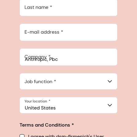
Last name
E-mail address
Company
Anthropic, PBC
548 Market St Pmb 90375, San Francisco, California, US
Job function
Your location
United States
Terms and Conditions
I agree with dsm-firmenich's User