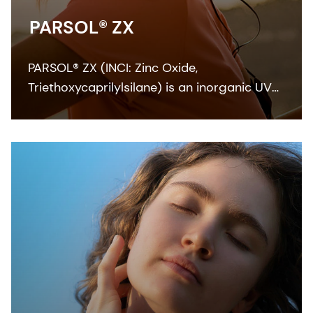
PARSOL® ZX
PARSOL® ZX (INCI: Zinc Oxide,
Triethoxycaprilylsilane) is an inorganic UV
filter with a broad UVA‐UVB absorption
curve that also goes into the blue light
spectrum. Our grade with a particle size
ensures SPF and best UVA performance.