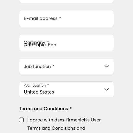
E-mail address
Company
Anthropic, PBC
548 Market St Pmb 90375, San Francisco, California, US
Job function
Your location
United States
Terms and Conditions
I agree with dsm-firmenich's User
Terms and Conditions and