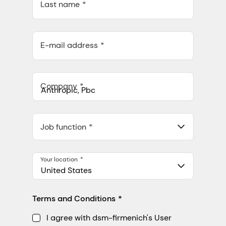
Last name
E-mail address
Company
Anthropic, PBC
548 Market St Pmb 90375, San Francisco, California, US
Job function
Your location
United States
Terms and Conditions
I agree with dsm-firmenich's User