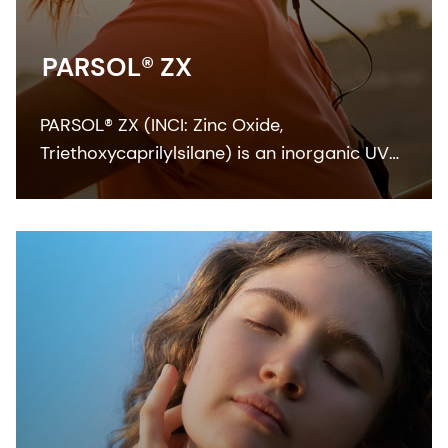
PARSOL® ZX
PARSOL® ZX (INCI: Zinc Oxide,
Triethoxycaprilylsilane) is an inorganic UV
filter with a broad UVA‐UVB absorption
curve that also goes into the blue light
spectrum. Our grade with a particle size
ensures SPF and best UVA performance.