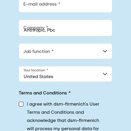
E-mail address
Company
Anthropic, PBC
548 Market St Pmb 90375, San Francisco, California, US
Job function
Your location
United States
Terms and Conditions
I agree with dsm-firmenich's User
Terms and Conditions and
acknowledge that dsm-firmenich
will process my personal data for