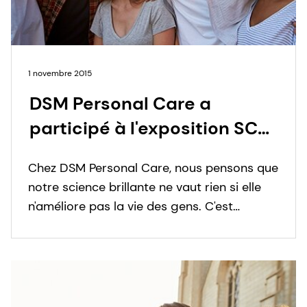
1 novembre 2015
DSM Personal Care a
participé à l'exposition SCS
Formulate, qui s'est tenue
Chez DSM Personal Care, nous pensons que
les 11 et 12 novembre à
notre science brillante ne vaut rien si elle
Coventry, au Royaume-Uni.
n'améliore pas la vie des gens. C'est
pourquoi nous validons constamment nos
ingrédients afin de garantir des
propositions de valeur optimales pour nos
clients et de véritables avantages pour les
personnes qu'ils servent.