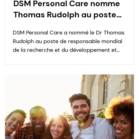
DSM Personal Care nomme
Thomas Rudolph au poste
de responsable mondial de
DSM Personal Care a nommé le Dr Thomas
la recherche et du
Rudolph au poste de responsable mondial
développement
de la recherche et du développement et
membre de son équipe de direction.