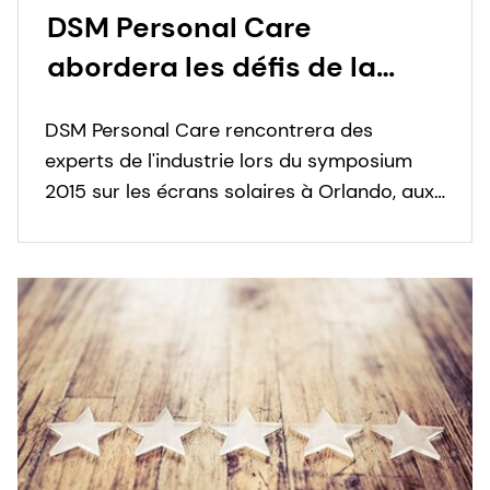
DSM Personal Care
abordera les défis de la
formulation et de la stabilité
DSM Personal Care rencontrera des
des écrans solaires lors du
experts de l'industrie lors du symposium
symposium 2015 sur les
2015 sur les écrans solaires à Orlando, aux
écrans solaires en Floride
États-Unis, et le scientifique présentera de
nouveaux résultats de recherche sur
l'émulsification robuste.