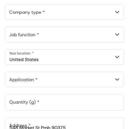
Anthropic, PBC
548 Market St Pmb 90375, San Francisco, California, US
Company type
Job function
Your location
United States
Application
Quantity (g)
Address