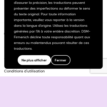
d'assurer la précision, les traductions peuvent
présenter des imperfections ou déformer le sens
du texte original. Pour toute information
importante, veuillez vous reporter à la version
dans la langue d'origine. Utilisez les traductions
générées par l'IA à votre entière discrétion. DSM-
©2026 dsm-firmenich. Tous droits réservés.
Firmenich décline toute responsabilité quant aux
erreurs ou malentendus pouvant résulter de ces
Avis de confidentialité
traductions.
Conditions d'utilisation
Ne plus afficher
Fermer
Conditions d'utilisation
Transparence en Californie
Déclaration d'accessibilité