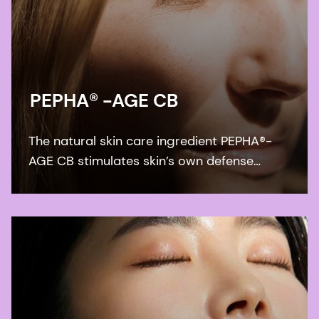
PEPHA® -AGE CB
The natural skin care ingredient PEPHA®-
AGE CB stimulates skin’s own defense
against the negative impact of blue light
protecting the skin barrier and boost the
collagen synthesis.