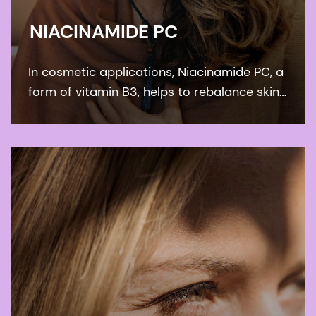
NIACINAMIDE PC
In cosmetic applications, Niacinamide PC, a
form of vitamin B3, helps to rebalance skin
pigmentation, refines pores and improves
skin elasticity. It helps to protect from UV
and blue light damage.