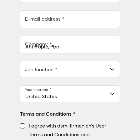
E-mail address
Company
Anthropic, PBC
548 Market St Pmb 90375, San Francisco, California, US
Job function
Your location
United States
Terms and Conditions
I agree with dsm-firmenich's User
Terms and Conditions and