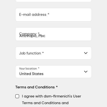
E-mail address
Company
Anthropic, PBC
548 Market St Pmb 90375, San Francisco, California, US
Job function
Your location
United States
Terms and Conditions
I agree with dsm-firmenich's User
Terms and Conditions and