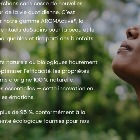
rchons sans cesse de nouvelles
 de la vie quotidienne. C’est
er notre gamme AROMActive®, la
e rituels de&soins pour la peau et le
rquables et tire parti des bienfaits
ifs naturels ou biologiques hautement
imiser l’efficacité, les propriétés
ums d’origine 100 % naturelle,
 essentielles — cette innovation en
 les émotions.
 à plus de 95 %, conformément à la
einte écologique fournies pour nos