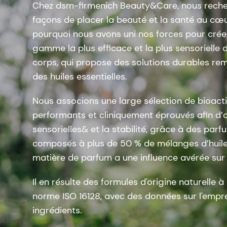
Chez dsm-firmenich Beauty&Care, nous reche
façons de placer la beauté et la santé au cœur
pourquoi nous avons uni nos forces pour cré
gamme la plus efficace et la plus sensorielle d
corps, qui propose des solutions durables rema
des huiles essentielles.
Nous associons une large sélection de bioact
performants et cliniquement éprouvés afin d’opt
sensorielles& et la stabilité, grâce à des parf
composés à plus de 50 % de mélanges d’huiles
matière de parfum a une influence avérée sur
Il en résulte des formules d'origine naturelle
norme ISO 16128, avec des données sur l'empr
ingrédients.