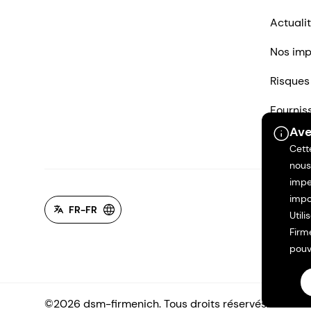
Actuali
Nos imp
Risques
Fournis
Ave
Nous co
Cett
nous
impe
impo
FR-FR
Util
Firm
pouv
©2026 dsm-firmenich. Tous droits réservés.