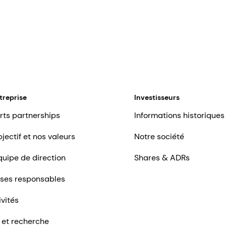
treprise
Investisseurs
rts partnerships
Informations historiques
jectif et nos valeurs
Notre société
quipe de direction
Shares & ADRs
ises responsables
ivités
 et recherche