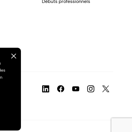
Débuts professionnels
s
des
on