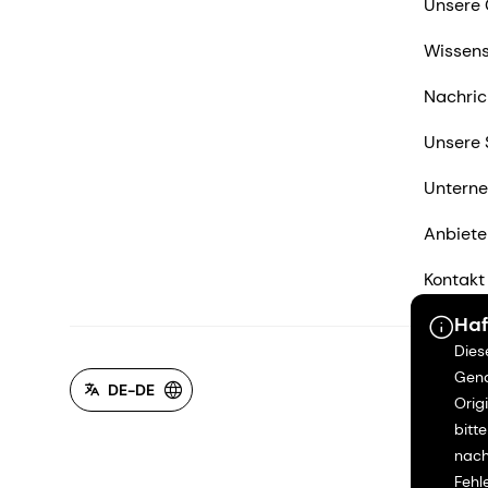
Unsere 
Wissens
Nachric
Unsere 
Untern
Anbiete
Kontakt
Haf
Dies
Gena
DE-DE
Orig
bitt
nach
Fehl