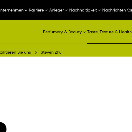
Unternehmen
Karriere
Anleger
Nachhaltigkeit
Nachrichten
Ko
Perfumery & Beauty
Taste, Texture & Health
aktieren Sie uns
Steven Zhu
8