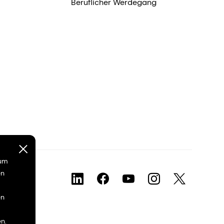
Beruflicher Werdegang
 um
en
en
n.