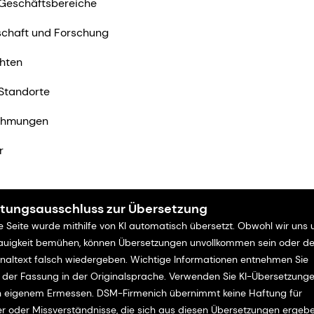
Geschäftsbereiche
chaft und Forschung
hten
Standorte
ehmungen
r
tungsausschluss zur Übersetzung
e Seite wurde mithilfe von KI automatisch übersetzt. Obwohl wir uns
uigkeit bemühen, können Übersetzungen unvollkommen sein oder d
inaltext falsch wiedergeben. Wichtige Informationen entnehmen Sie
e der Fassung in der Originalsprache. Verwenden Sie KI-Übersetzung
 eigenem Ermessen. DSM-Firmenich übernimmt keine Haftung für
er oder Missverständnisse, die sich aus diesen Übersetzungen ergebe