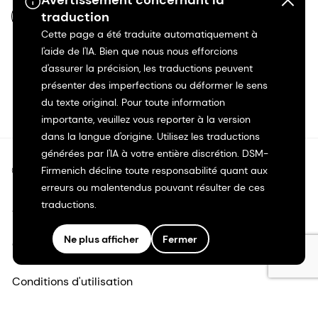
Avertissement concernant la
traduction
FR-FR
Cette page a été traduite automatiquement à
l'aide de l'IA. Bien que nous nous efforcions
d'assurer la précision, les traductions peuvent
présenter des imperfections ou déformer le sens
du texte original. Pour toute information
importante, veuillez vous reporter à la version
dans la langue d'origine. Utilisez les traductions
générées par l'IA à votre entière discrétion. DSM-
©2026 dsm-firmenich. Tous droits réservés.
Firmenich décline toute responsabilité quant aux
erreurs ou malentendus pouvant résulter de ces
traductions.
Avis de confidentialité
Ne plus afficher
Fermer
Conditions d'utilisation
Conditions d'utilisation