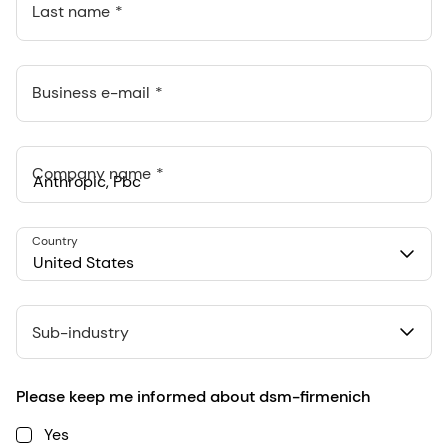
Last name
Business e-mail
Company name
Anthropic, PBC
Country
548 Market St Pmb 90375, San Francisco, California, US
United States
Sub-industry
Please keep me informed about dsm-firmenich
Yes