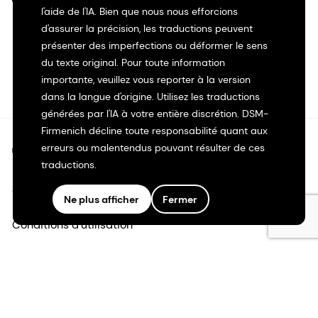
l'aide de l'IA. Bien que nous nous efforcions
d'assurer la précision, les traductions peuvent
présenter des imperfections ou déformer le sens
du texte original. Pour toute information
importante, veuillez vous reporter à la version
dans la langue d'origine. Utilisez les traductions
générées par l'IA à votre entière discrétion. DSM-
Firmenich décline toute responsabilité quant aux
erreurs ou malentendus pouvant résulter de ces
©2026 dsm-firmenich. Tous droits réservés.
traductions.
Avis de confidentialité
Ne plus afficher
Fermer
Conditions d'utilisation
Conditions d'utilisation
Transparence en Californie