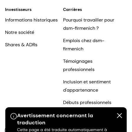
Investisseurs
Carrières
Informations historiques
Pourquoi travailler pour
dsm-firmenich ?
Notre société
Emplois chez dsm-
Shares & ADRs
firmenich
Témoignages
professionnels
Inclusion et sentiment
d'appartenance
Débuts professionnels
Avertissement concernant la
traduction
Cette page a été traduite automatiquement à
FR-FR