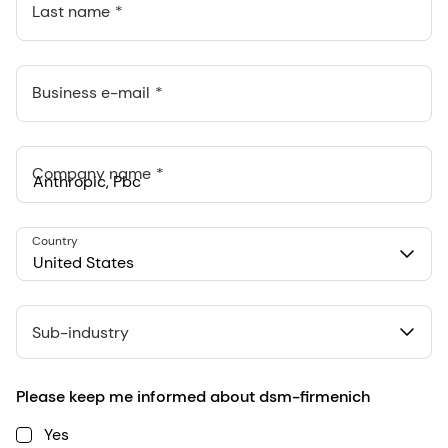
Last name
Business e-mail
Company name
Anthropic, PBC
Country
548 Market St Pmb 90375, San Francisco, California, US
United States
Sub-industry
Please keep me informed about dsm-firmenich
Yes