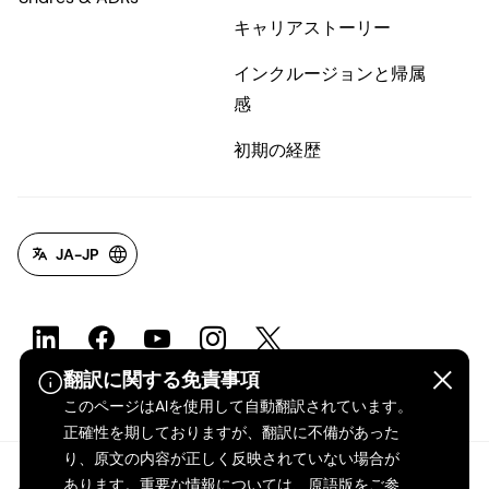
キャリアストーリー
インクルージョンと帰属
感
初期の経歴
JA-JP
翻訳に関する免責事項
このページはAIを使用して自動翻訳されています。
正確性を期しておりますが、翻訳に不備があった
り、原文の内容が正しく反映されていない場合が
あります。重要な情報については、原語版をご参