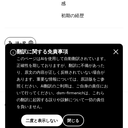
感
初期の経歴
JA-JP
翻訳に関する免責事項
このページはAIを使用して自動翻訳されています。
正確性を期しておりますが、翻訳に不備があった
り、原文の内容が正しく反映されていない場合が
あります。重要な情報については、原語版をご参
照ください。AI翻訳のご利用は、ご自身の責任にお
いて行ってください。dsm-firmenichは、これら
の翻訳に起因する誤りや誤解について一切の責任
©2026 dsm-firmenich。無断転載・複製を禁じます。
を負いません。
プライバシーポリシー
二度と表示しない
閉じる