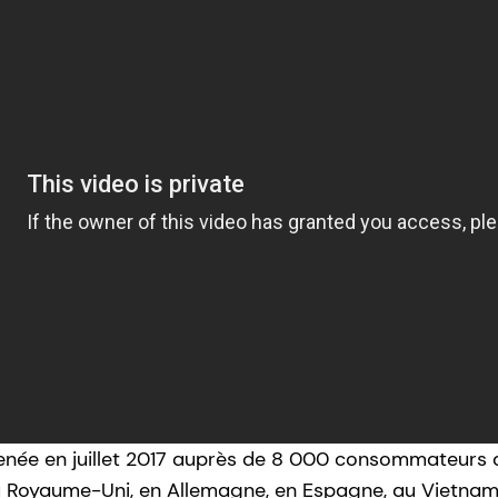
née en juillet 2017 auprès de 8 000 consommateurs a
au Royaume-Uni, en Allemagne, en Espagne, au Vietna