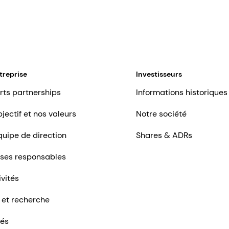
treprise
Investisseurs
rts partnerships
Informations historiques
jectif et nos valeurs
Notre société
quipe de direction
Shares & ADRs
ises responsables
ivités
 et recherche
tés