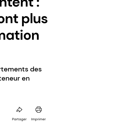
tent :
nt plus
mation
ortements des
teneur en
Partager
Imprimer