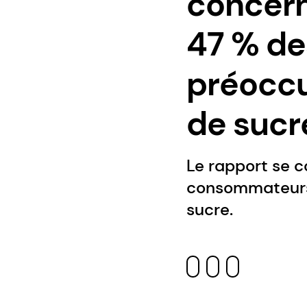
concern
47 % de
préocc
de sucre
Le rapport se c
consommateurs 
sucre.