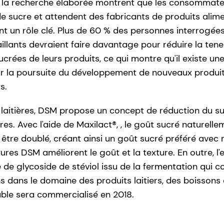
e la recherche élaborée montrent que les consommate
 sucre et attendent des fabricants de produits alime
uent un rôle clé. Plus de 60 % des personnes interrogée
aillants devraient faire davantage pour réduire la ten
crées de leurs produits, ce qui montre qu'il existe un
 la poursuite du développement de nouveaux produits
s.
s laitières, DSM propose un concept de réduction du s
es. Avec l'aide de Maxilact®, , le goût sucré naturell
t être doublé, créant ainsi un goût sucré préféré avec
tures DSM améliorent le goût et la texture. En outre, l
 de glycoside de stéviol issu de la fermentation qui c
 dans le domaine des produits laitiers, des boissons 
able sera commercialisé en 2018.