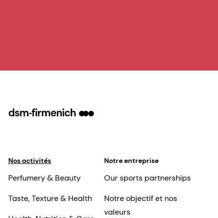
Nos activités
Notre entreprise
Perfumery & Beauty
Our sports partnerships
Taste, Texture & Health
Notre objectif et nos
valeurs
Health, Nutrition & Care
Notre équipe de
Animal Nutrition &
direction
Health
Entreprises
responsables
Nos activités
Science et recherche
Actualités