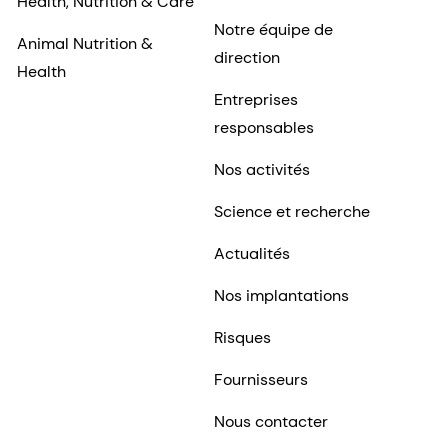
Nos implantations
Risques
Fournisseurs
Nous contacter
Investisseurs
Carrières
Informations historiques
Pourquoi travailler pour
dsm-firmenich ?
Notre société
Emplois chez dsm-
Shares & ADRs
firmenich
Témoignages
professionnels
Inclusion et sentiment