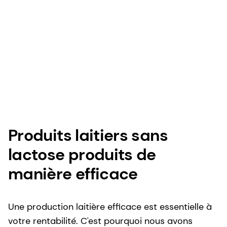
Produits laitiers sans
lactose produits de
manière efficace
Une production laitière efficace est essentielle à
votre rentabilité. C'est pourquoi nous avons
développé des solutions qui permettent une
production plus efficace de produits laitiers de
haute qualité et de bon goût, sans lactose et à
teneur réduite en sucre. En fait, nous pouvons
réduire le temps d'hydrolyse de 33 %.
En savoir plus