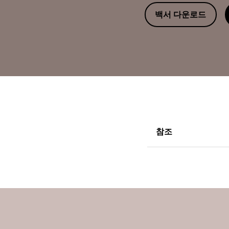
백서 다운로드
참조
dsm-firmenich. 면
Ibid.
글로벌 면역력 강화 제품
[보고서], 2020.
Calder et al