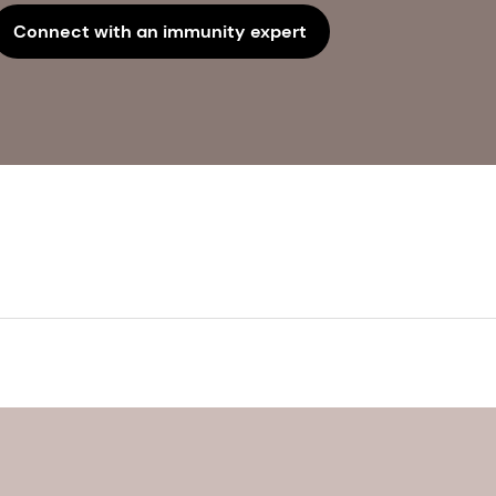
Connect with an immunity expert
역 보고서, 2021.
 시장, 유형별, 유통 채널별, 지역별, 경쟁, 예측 및 기회, 2050. Te
. 면역 체계가 잘 작동하도록 최적의 영양 상태를 유지하는 것은 바이