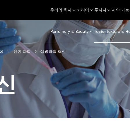
우리의 회사
커리어
투자자
지속 가능
Perfumery & Beauty
Taste, Texture & H
성
선한 과학
생명과학 혁신
신