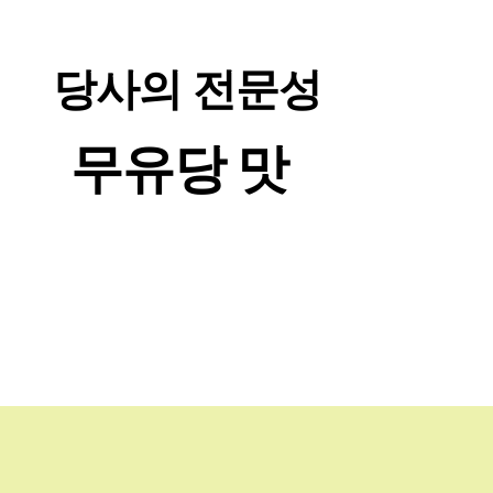
당사의 전문성
무유당 맛