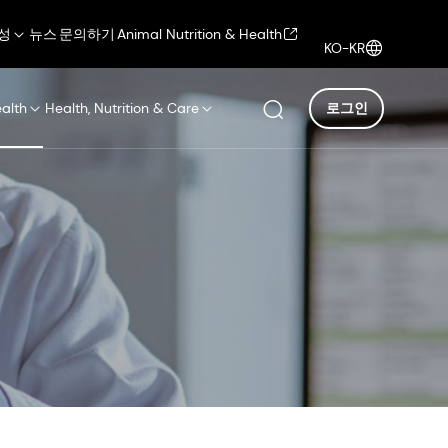
성
뉴스
문의하기
Animal Nutrition & Health
KO-KR
ealth
Health, Nutrition & Care
로그인