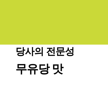
당사의 전문성
무유당 맛