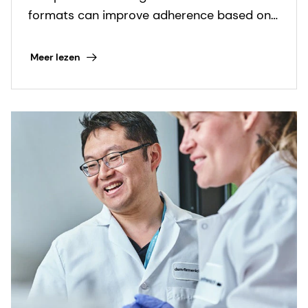
nutritional care
formats can improve adherence based on
real-world insights.
Meer lezen