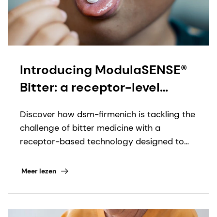
Introducing ModulaSENSE®
Bitter: a receptor-level
breakthrough in drug taste
Discover how dsm-firmenich is tackling the
modulation
challenge of bitter medicine with a
receptor-based technology designed to
elevate drug palatability and improve
patient adherence.
Meer lezen