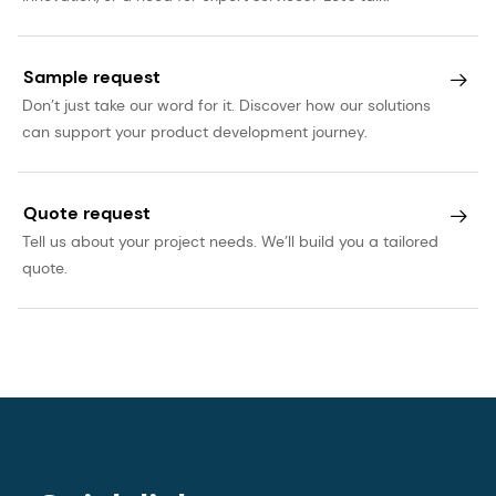
10.3390/ijms25137379
6. Siddiqui, Mohamed Tausif, en Gail AM Cresci.
Sample request
"De immunomodulerende functies van
Don’t just take our word for it. Discover how our solutions
butyraat."
Journal of inflammation
can support your product development journey.
research
(2021): 6025-6041. doi:
10.2147/JIR.S300989.
Quote request
7. Banasiewicz T.,
et al.
"Micro-encapsulated
Tell us about your project needs. We’ll build you a tailored
sodium butyrate reduces the frequency of
quote.
abdominal pain in patients with irritable bowel
syndrome."
Colorectal Dis
15, no. 2 (2013):204-
209. doi:10.1111/j.1463-1318.2012.03152.x