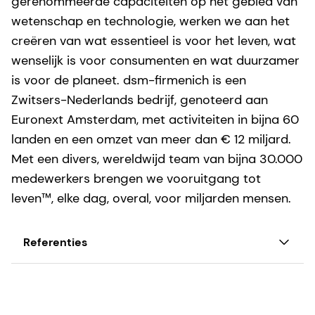
gerenommeerde capaciteiten op het gebied van
wetenschap en technologie, werken we aan het
creëren van wat essentieel is voor het leven, wat
wenselijk is voor consumenten en wat duurzamer
is voor de planeet. dsm-firmenich is een
Zwitsers-Nederlands bedrijf, genoteerd aan
Euronext Amsterdam, met activiteiten in bijna 60
landen en een omzet van meer dan € 12 miljard.
Met een divers, wereldwijd team van bijna 30.000
medewerkers brengen we vooruitgang tot
leven™, elke dag, overal, voor miljarden mensen.
Referenties
1. Gąsiorowska A.,
et al
. "Efficacy and Safety of a
Mixture of Microencapsulated Sodium Butyrate,