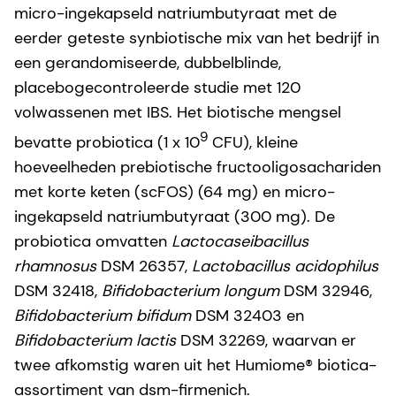
micro-ingekapseld natriumbutyraat met de
eerder geteste synbiotische mix van het bedrijf in
een gerandomiseerde, dubbelblinde,
placebogecontroleerde studie met 120
volwassenen met IBS. Het biotische mengsel
9
bevatte probiotica (1 x 10
CFU), kleine
hoeveelheden prebiotische fructooligosachariden
met korte keten (scFOS) (64 mg) en micro-
ingekapseld natriumbutyraat (300 mg). De
probiotica omvatten
Lactocaseibacillus
rhamnosus
DSM 26357,
Lactobacillus acidophilus
DSM 32418,
Bifidobacterium longum
DSM 32946,
Bifidobacterium bifidum
DSM 32403 en
Bifidobacterium lactis
DSM 32269, waarvan er
twee afkomstig waren uit het Humiome® biotica-
assortiment van dsm-firmenich.