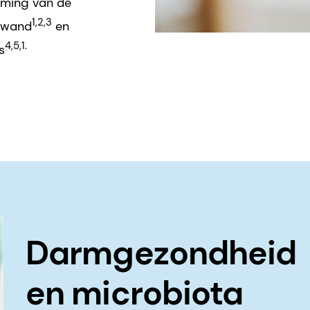
ming van de
1,2,3
lwand
en
4,5,1.
s
Darmgezondheid
en microbiota