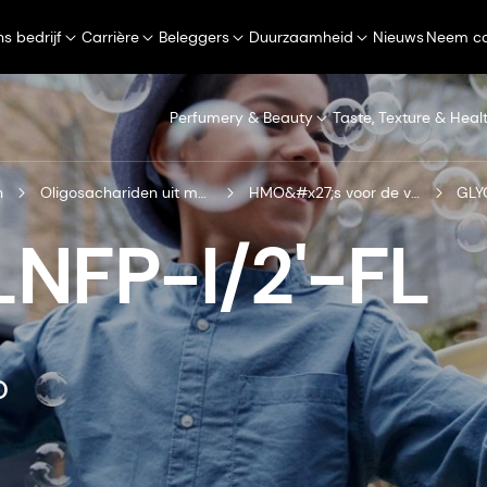
s bedrijf
Carrière
Beleggers
Duurzaamheid
Nieuws
Neem co
Perfumery & Beauty
Taste, Texture & Heal
n
Oligosachariden uit moedermelk
HMO&#x27;s voor de vroege kinderjaren
GLY
NFP-I/2'-FL
O