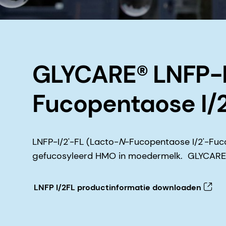
GLYCARE® LNFP-I
Fucopentaose I/2
LNFP-I/2'-FL (Lacto-
N
-Fucopentaose I/2'-Fuco
gefucosyleerd HMO in moedermelk. GLYCARE®
LNFP I/2FL productinformatie downloaden