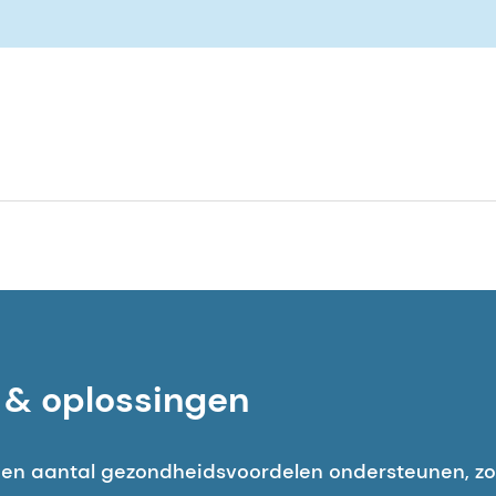
urg, D. S. (1994). Oligosachariden uit menselijke melk bl
hia coli in T84 darmcellen. The Journal of Nutrition, 1
., & Lundblad, A. (1988). De oligosacharide uit melk, l
onolagen. Tijdschriften voor Voortplanting & Vrucht
 & oplossingen
ser, J. R. (1991). In vitro inhibitie van adhesie van klin
Galβ-bevattende complexe koolhydraten. Infectie en i
en aantal gezondheidsvoordelen ondersteunen, zo