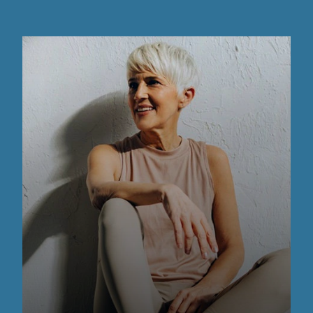
nio, L., Ng, K. K. S., Mulvey, G. L., ... Klassen, J. S. (2011
 21(9), 1217-1227. https://doi.org/10.1093/glycob/cwr
. S. (2015). Herkenning van humane melkoligosaccharide
ycob/cwv025
Yoshida, E., Katayama, T., Yamamoto, K., Kumagai, H., Ash
elkoligosaccha- riden door darmgeassocieerde bifido
.
, Zeng, J., Liu, B., Mills, D. A., and Chen, X. (2016). De 
menselijke melkoligosac- charide (HMOS) met zeer a
ons, 52(20):3899-3902.