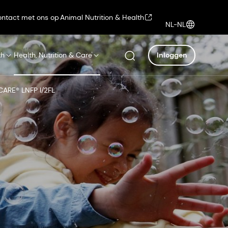
ntact met ons op
Animal Nutrition & Health
NL-NL
th
Health, Nutrition & Care
Inloggen
CARE® LNFP I/2FL