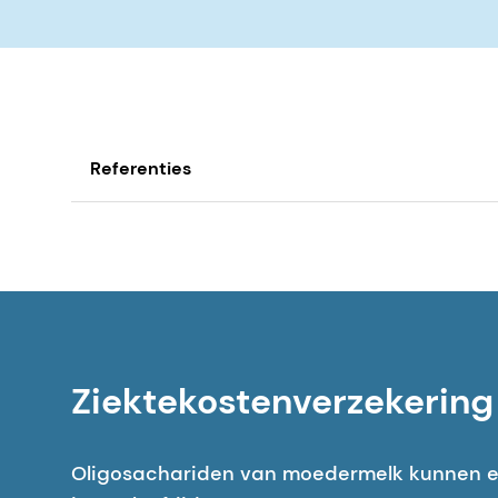
Referenties
1. Crane, J. K., Azar, S. S., Stam, A., & Newb
hittestabiele enterotoxine (STa) van Escheric
https://doi.org/10.1093/jn/124.12.2358
2. Lindenberg, S., Sundberg, K., Kimber, S. J
van blastocysten in muizen op endometriumm
Ziektekostenverzekering
3. Brassart, D., Woltz, A., Golliard, M., & Nee
humane buccale epitheelcellen door Fucα1→2
Oligosachariden van moedermelk kunnen e
https://doi.org/10.1128/iai.59.5.1605-1613.1991