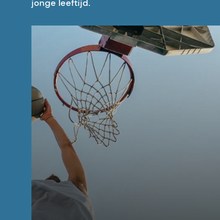
jonge leeftijd.
4. El-Hawiet, A., Kitova, E. N., Kitov, P. I., Euge
humane melkoligosacchariden. Glycobiologie,
5. El-Hawiet, A., Kitova, E. N., & Klassen, J
25(8), 845-854. https://doi.org/10.1093/gl
6. Asakuma, S., Hatakeyama, E., Urashima, T., 
Fysiologie van de consumptie van humane m
Biological Chemistry, 286(40):34583-34592
7. Zhao, C., Wu, Y., Yu, H., Shah, I. M., Li, Y.
menselijke bloedgroep H-antigenen en een 
fucosyltransferase. Chemical Communicati