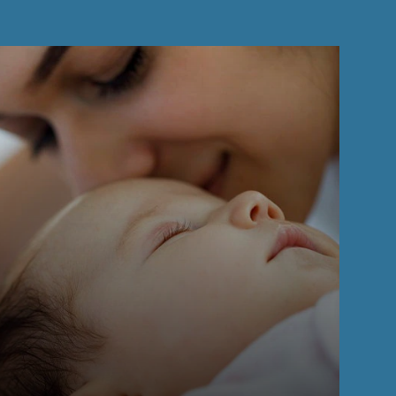
). Binding van Clostridium difficile toxines aan
055
n door bacteriële exotoxinen. Glycobiologie,
ida, H., Hirose, J., en Kitaoka, M. (2011).
bacteriën van zuigelingen. Journal of
één-pot multienzym (OPME) synthese van
ctief Thermosynechococcus elongatus α1-2-