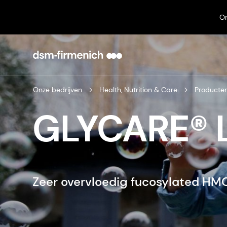
On
Onze bedrijven
Health, Nutrition & Care
Producte
GLYCARE® L
Zeer overvloedig fucosylated HM