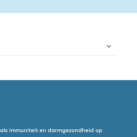
okkeren de binding en activiteit van het
24(12), 2358-2364.
acto-N-fucopentaose I, remt de aanhechting
baarheid, 83.
ische isolaten van Candida albicans aan
mmuniteit, 59(5), 1605-1613.
als immuniteit en darmgezondheid op