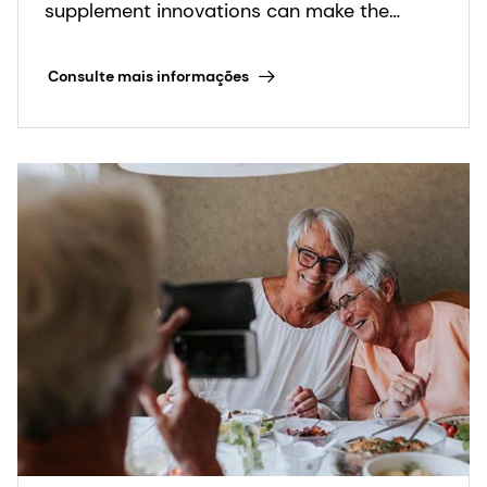
Nutrients 12, n.º 1 (2020): 236.
supplement innovations can make the
biggest impact.
19. Antonio Estrada Jose e Contreras Irazu.
Consulte mais informações
"Modulação nutricional da homeostase do
sistema imunológico e do sistema nervoso
central: o papel da dieta no desenvolvimento da
neuroinflamação e das doenças neurológicas".
Nutrients 11, n.º 5 (2019): 1076.
20. Roth-Walter Franziska, Canani Roberto,
O'Mahony Liam, Peroni Diego et al., "Nutrição em
condições inflamatórias crônicas: contornando o
bloqueio mucoso para micronutrientes". Allergy
79, n.º 2 (2023): 353-383.
21. Stumpf Franziska, Keller Bettina, Gressies Carla
e Schuetz Phillip. "Inflamação e nutrição: amigas