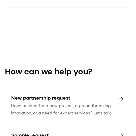
28. Calder Phillip, Carr Anitra, Gombart Adrian e
Eggersdorfer Manfred. "O estado nutricional
ideal para um sistema imunológico que funciona
bem é um fator importante para proteger contra
infecções virais." Nutrients 12, n.º 4 (2020): 1181.
29. Collins Nicholas e Belkaid Yasmine. "Controle
da imunidade por meio de intervenções
How can we help you?
nutricionais". Imunidade 55, n.º 2 (2022): 210-23.
New partnership request
Have an idea for a new project, a groundbreaking
innovation, or a need for expert services? Let’s talk.
Sample request