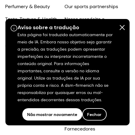
Empreendimentos
Fornecedores
Aviso sobre a tradução
Entre em contato
Esta página foi traduzida automaticamente por
meio de IA. Embora nosso objetivo seja garantir
Investidores
Carreiras
a precisão, as traduções podem apresentar
Shares & ADRs
Por que trabalhar na
imperfeições ou interpretar incorretamente o
conteúdo original. Para informações
dsm-firmenich?
Informações históricas
importantes, consulte a versão no idioma
Empregos na dsm-
original. Utilize as traduções de IA por sua
Nossa empresa
firmenich
própria conta e risco. A dsm-firmenich não se
responsabiliza por quaisquer erros ou mal-
Histórias de carreira
entendidos decorrentes dessas traduções.
Inclusão e
Não mostrar novamente
Fechar
pertencimento
Início da carreira