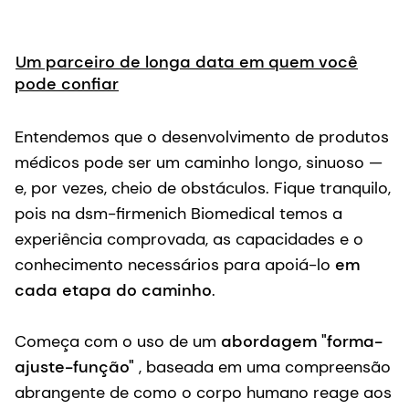
pois na dsm-firmenich Biomedical temos a
experiência comprovada, as capacidades e o
conhecimento necessários para apoiá-lo
em
cada etapa do caminho
.
Começa com o uso de um
abordagem "forma-
ajuste-função"
, baseada em uma compreensão
abrangente de como o corpo humano reage aos
biomateriais após a implantação. Isso, por sua
vez, nos permite projetar materiais compatíveis
com a fisiologia do corpo e ajudá-lo a
desenvolver produtos finais capazes de
sustentar, restaurar e reparar – tudo em
conformidade com os requisitos regulatórios
aplicáveis.