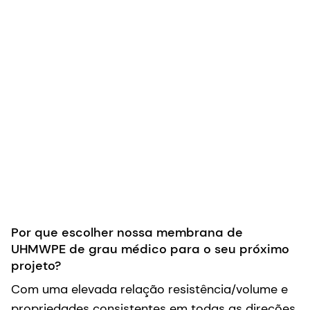
Por que escolher nossa membrana de
UHMWPE de grau médico para o seu próximo
projeto?
Com uma elevada relação resistência/volume e
propriedades consistentes em todas as direções,
a membrana Ulteeva Purity™ é ideal para
implantação de longo prazo – e miniaturização.
Trata-se de um material extremamente fino (16
μm) e respirável, com uma estrutura
microporosa, ideal para projetistas de