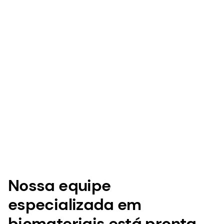
Nossa equipe
especializada em
biomateriais está pronta
para lhe dar suporte
Descubra como podemos estabelecer uma parceria
com você para desenvolver em conjunto revestimentos
inovadores para stents com nossa membrana de
polietileno.
Nossos serviços
Contact an expert