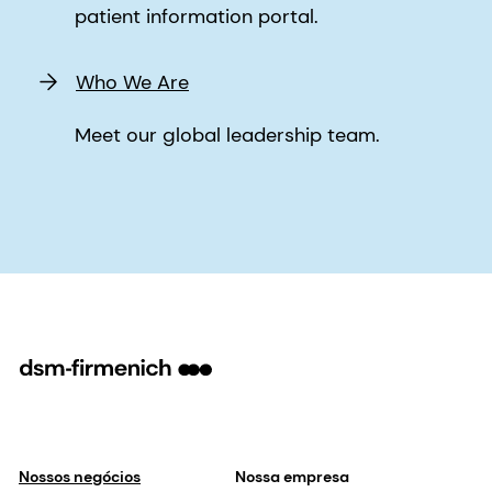
Nossos negócios
Nossa empresa
Perfumery & Beauty
Our sports partnerships
Taste, Texture & Health
Nosso propósito e
valores
Health, Nutrition & Care
Nossa liderança
Animal Nutrition &
Health
Negócios responsáveis
Nossos negócios
Ciência e pesquisa
Notícias
Nossas localizações