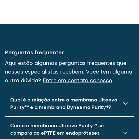
Perguntas frequentes
Aqui estão algumas perguntas frequentes que
nossos especialistas recebem. Você tem alguma
outra dúvida?
Entre em contato conosco
Qual é a relação entre a membrana Ulteeva
Purity™ e a membrana Dyneema Purity®?
A membrana Ulteeva Purity™ é a nossa nova marca
Como a membrana Ulteeva Purity™ se
para a membrana Dyneema Purity®. No entanto, a
compara ao ePTFE em endopróteses
tecnologia e a equipe continuam as mesmas.
periféricas?
Nossos dados em animais mostram que os stents
A membrana Ulteeva Purity™ é compatível
periféricos que utilizam a membrana Ulteeva Purity™
com stents fabricados em nitinol?
apresentam desempenho bastante comparável ao
dos stents fabricados com ePTFE. Juntamente com
Com certeza. Na verdade, uma vantagem distinta da