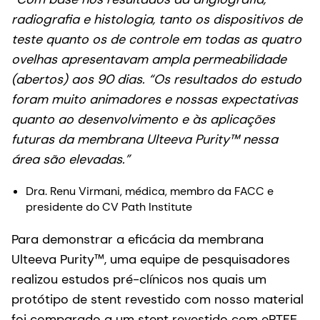
foram muito animadores e nossas expectativas
quanto ao desenvolvimento e às aplicações
futuras da membrana Ulteeva Purity™ nessa
área são elevadas.”
Dra. Renu Virmani, médica, membro da FACC e
presidente do CV Path Institute
Para demonstrar a eficácia da membrana
Ulteeva Purity™, uma equipe de pesquisadores
realizou estudos pré-clínicos nos quais um
protótipo de stent revestido com nosso material
foi comparado a um stent revestido com ePTFE.
Os resultados mostraram uma comparação
favorável de equivalência/não inferioridade; com
os enxertos realizados a partir da membrana
Ulteeva Purity™ permanecendo amplamente