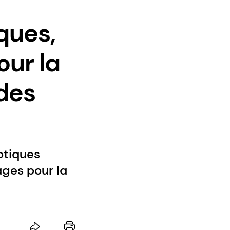
ques,
our la
des
otiques
ages pour la