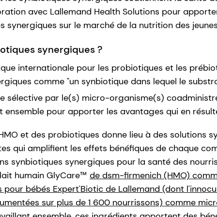
oration avec Lallemand Health Solutions pour apporte
s synergiques sur le marché de la nutrition des jeunes
iotiques synergiques ?
fique internationale pour les probiotiques et les prébio
ergiques comme "un synbiotique dans lequel le substr
re sélective par le(s) micro-organisme(s) coadministr
ensemble pour apporter les avantages qui en résulte
MO et des probiotiques donne lieu à des solutions s
es qui amplifient les effets bénéfiques de chaque com
ns synbiotiques synergiques pour la santé des nourriss
 lait humain GlyCare™
de dsm-firmenich (HMO) comme 
pour bébés Expert'Biotic de Lallemand (dont l'innocuité
cumentées sur plus de 1 600 nourrissons) comme mic
availlant ensemble, ces ingrédients apportent des béné