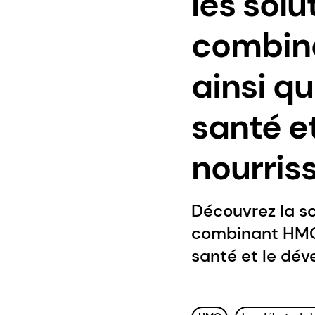
les sol
combina
ainsi q
santé e
nourris
Découvrez la sc
combinant HMO 
santé et le dé