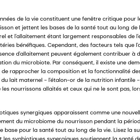
années de la vie constituent une fenêtre critique pour
son et jettent les bases de la santé tout au long de l
el et l'allaitement étant largement responsables de l'
téries bénéfiques. Cependant, des facteurs tels que 
bsence d'allaitement peuvent également contribuer à
sation du microbiote. Par conséquent, il existe une d
 de rapprocher la composition et la fonctionnalité de
du lait maternel - l'étalon-or de la nutrition infantile 
 les nourrissons allaités et ceux qui ne le sont pas, lor
biotiques synergiques apparaissent comme une nouvell
ement du microbiome du nourrisson pendant la périod
ne base pour la santé tout au long de la vie. Lisez la s
t les synbiotiques synergiques soutiennent la santé de