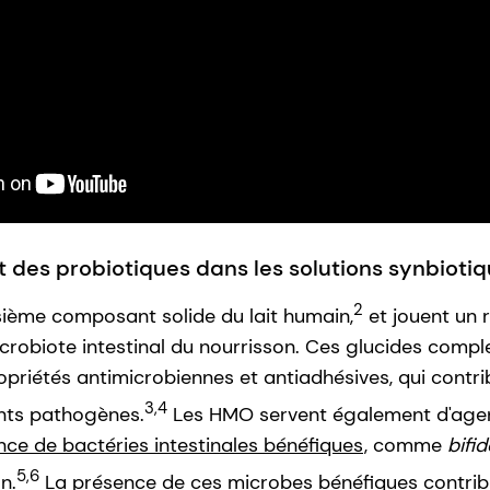
t des probiotiques dans les solutions synbioti
2
sième composant solide du lait humain,
et jouent un r
icrobiote intestinal du nourrisson. Ces glucides compl
opriétés antimicrobiennes et antiadhésives, qui contri
3,4
nts pathogènes.
Les HMO servent également d'agen
nce de bactéries intestinales bénéfiques
, comme
bifi
5,6
n.
La présence de ces microbes bénéfiques contribu