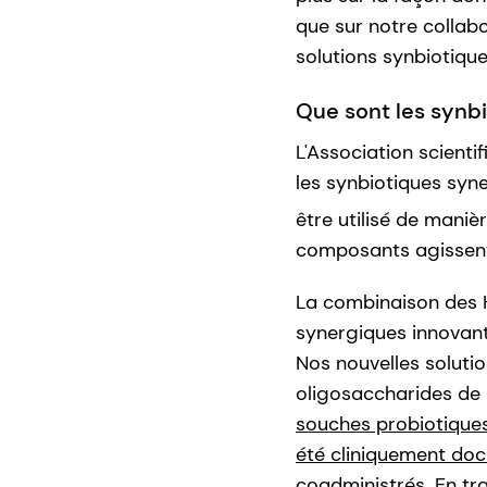
que sur notre collab
solutions synbiotique
Que sont les synb
L'Association scienti
les synbiotiques syn
être utilisé de maniè
composants agissent 
La combinaison des H
synergiques innovant
Nos nouvelles solutio
oligosaccharides de
souches probiotiques 
été cliniquement do
coadministrés. En tr