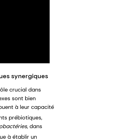
ques synergiques
ôle crucial dans
exes sont bien
buent à leur capacité
ts prébiotiques,
dobactéries
, dans
e à établir un