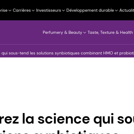
rise
Carrières
Investisseurs
Développement durable
Actuali
Perfumery & Beauty
Taste, Texture & Health
 qui sous-tend les solutions synbiotiques combinant HMO et probioti
ez la science qui s