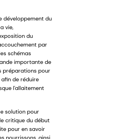
 le développement du
a vie,
exposition du
l'accouchement par
 des schémas
emande importante de
s préparations pour
- afin de réduire
sque l'allaitement
e solution pour
e critique du début
uite pour en savoir
s nourrissons, ainsi