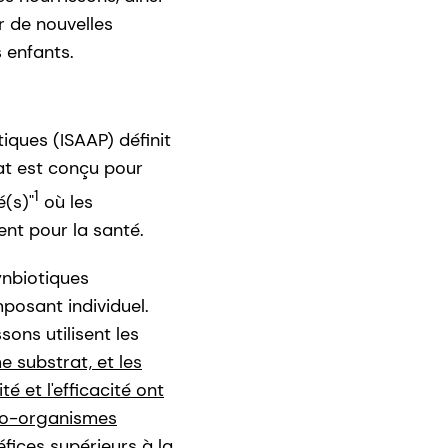
r de nouvelles
 enfants.
tiques (ISAAP) définit
at est conçu pour
1
é(s)"
où les
nt pour la santé.
ynbiotiques
posant individuel.
ons utilisent les
substrat, et les
 et l'efficacité ont
ro-organismes
fices supérieurs à la