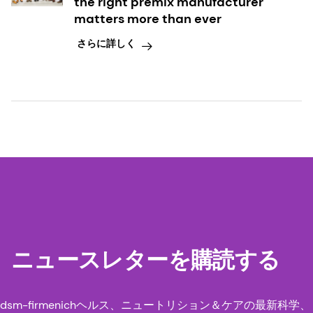
Dong Paik (2023) Probiotics as a Functional
the right premix manufacturer
matters more than ever
Health Supplement in Infant Formulas for
Improvement of Intestinal Microflora and
さらに詳しく
Immunity, Food Reviews International, 39:2,
858-874, DOI: 10.1080/87559129.2021.1928178
14
Robertson RC, Manges AR, Finlay BB,
Prendergast, AJ. The Human Microbiome and
Child Growth - First 1000 Days and Beyond.
Trends Microbiol. 2019;27(2):131-147.
15
Alliet P, Vandenplas Y, Roggero P, Jespers
SNJ, Peeters S, Stalens JP, Kortman GAM,
Amico M, Berger B, Sprenger N, Cercamondi
ニュースレターを購読する
CI, Corsello G. 2'-fucosyllacotseを添加したプ
ロバイオティクス含有乳児用調製粉乳の安全性
dsm-firmenichヘルス、ニュートリション＆ケアの最新科学、
と有効性：二重盲検ランダム化比較試験.