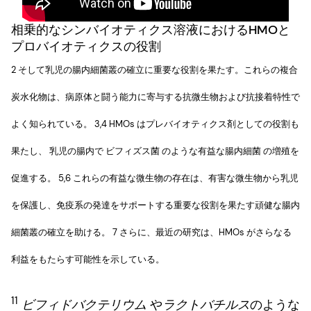
相乗的なシンバイオティクス溶液におけるHMOと
プロバイオティクスの役割
2 そして乳児の腸内細菌叢の確立に重要な役割を果たす。これらの複合
炭水化物は、病原体と闘う能力に寄与する抗微生物および抗接着特性で
よく知られている。 3,4 HMOs はプレバイオティクス剤としての役割も
果たし、 乳児の腸内で ビフィズス菌 のような有益な腸内細菌 の増殖を
促進する。 5,6 これらの有益な微生物の存在は、有害な微生物から乳児
を保護し、免疫系の発達をサポートする重要な役割を果たす頑健な腸内
細菌叢の確立を助ける。 7 さらに、最近の研究は、HMOs がさらなる
利益をもたらす可能性を示している。
11
ビフィドバクテリウム
や
ラクトバチルス
のような