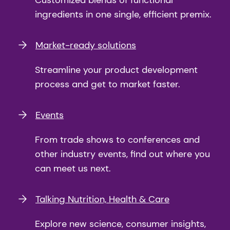
Customized blends of functional
生物相の比較解析と機能性菌株のスクリーニン
ingredients in one single, efficient premix.
グ, 2022.
Market-ready solutions
19
Cho S, Samuel TM, Li T, et al. ビフィズス菌、
バクテロイデス菌とヒトミルクオリゴ糖との相
Streamline your product development
互作用と乳児の認知との関連性 Front Nutr.
process and get to market faster.
Events
From trade shows to conferences and
other industry events, find out where you
can meet us next.
Talking Nutrition, Health & Care
Explore new science, consumer insights,