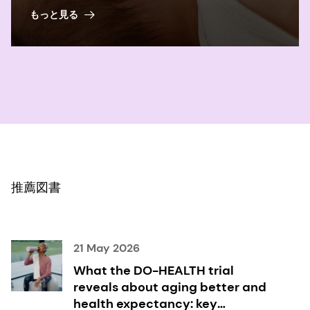
か。 科学だ。 2016;352(6285):539-544.
もっと見る
8
Berger PK, Plows JF, Jones RB, et al. 人乳 2'-
フコシラクトースオリゴ糖は、1 ヶ月の授乳と
24 ヶ月の認知発達を関連付け
る。 PLoS One. 2020b;15(2).
9
Tarr AJ, Galley JD, Fisher SE, Chichlowski M,
Berg BM, Bailey MT. The prebiotics
3'Sialyllactose and 6'Sialyllactose diminish
推薦図書
stressor-induced anxiety-like behavior and
colonic microbiota alterations: Evidence for
effects on gut-brain axis. 2015;50:166-177.
21 May 2026
What the DO-HEALTH trial
10
Al-
reveals about aging better and
Khafaji AH, Jepsen SD, Christensen KR, Vigsnæs 
health expectancy: key