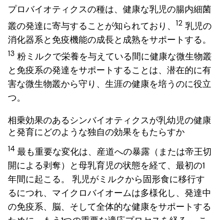
プロバイオティクスの種は、健康な乳児の腸内細菌
12
叢の発達に寄与することが知られており、
乳児の
消化器系と免疫機能の成長と成熟をサポートする。
13
粉ミルクで栄養を与えている間に健康な微生物叢
と免疫系の発達をサポートすることは、潜在的に有
害な微生物叢から守り、生涯の健康を培うのに役立
つ。
相乗効果のあるシンバイオティクスが乳幼児の健康
と発育にどのような独自の効果をもたらすか
14
最も重要な変化は、産道への暴露（または帝王切
開による剥奪）と母乳育児の状態を経て、最初の1
年間に起こる。 乳児がミルクから固形食に移行す
るにつれ、マイクロバイオームは多様化し、発達中
の免疫系、脳、そして全体的な健康をサポートする