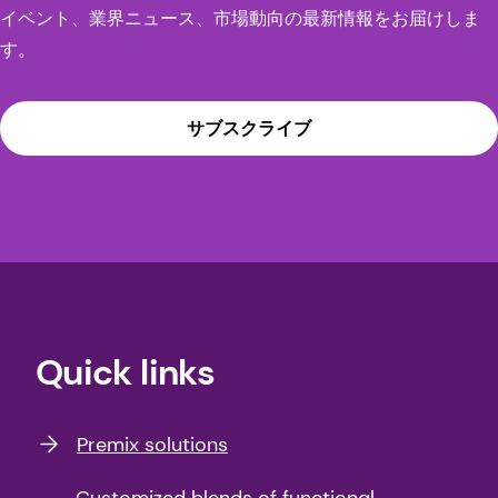
イベント、業界ニュース、市場動向の最新情報をお届けしま
Nutrition Journal.
す。
16
Yao, Yao, et al. "The Role of Microbiota in
Infant Health: From Early Life to
サブスクライブ
Adulthood."
Frontiers in immunology
vol. 12
708472. 7 Oct. 2021.
17
Bäckhed, F. et al. 生後1年間におけるヒト腸内
マイクロバイオームの動態と安定化[published
correction appears in Cell Host Microbe. 2015
Jun 10;17(6):852. Jun, Wang [corrected to
Quick links
Wang, Jun]] [published correction appears in
Cell Host Microbe. 2015 Jun 10;17(6):852]. Cell
Host Microbe. 2015;17(5):690-703.
Premix solutions
18
H. Lv, L.Z., Zhang, et al. 母乳と乳児便中の微