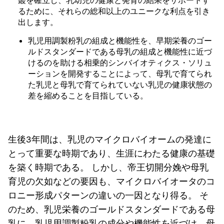
叢を確立し、乳幼児の健康と発育の結果をサポートす
るために、それらの総和以上のユニークな利点を引き
出します。
乳児用調製粉乳の組成と機能性を、早期栄養のゴー
ルドスタンダードである母乳の組成と機能性に近づ
けるのを助ける相乗的シンバイオティクス・ソリュ
ーションを開発することによって、母乳で育てられ
た乳児と母乳で育てられていない乳児の健康状態の
差を縮めることを目指している。
生後3年間は、乳児のマイクロバイオームの発達に
とって重要な時期であり、生涯にわたる健康の基礎
を築く時期である。 しかし、帝王切開分娩や母乳
育児の欠如などの要因も、マイクロバイオータのコ
ロニー形成パターンの違いの一因となり得る。 そ
のため、乳児栄養のゴールドスタンダードである母
乳に、乳児用調製粉乳の成分や機能性を近づけ、母