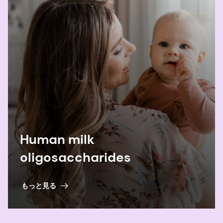
Hepatol. 17, 687-701 (2020)）。
2
Bode L. ヒトミルクオリゴ糖：すべての赤ちゃ
んにはシュガーママが必要で
す。 Glycobiology. 2012;22(9):1147-1162.
3
Duska-McEwen G, Senft AP, Ruetschilling TL,
Barrett EG, Buck R. Human milk
oligosaccharides enhance innate immunity to
respiratory syncytial virus and influenza in
Human milk
vitro. Food and Nutrition Sciences.
oligosaccharides
2014;5:1387-1398.
もっと見る
4
Al-
Khafaji AH, Jepsen SD, Christensen KR, Vigsnæs L
内細菌叢の調節を通じて、微生物叢-腸-脳軸