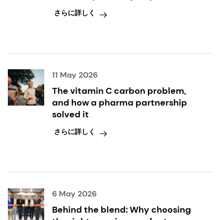
内細菌叢の調節を通じて、微生物叢-腸-脳軸に
takeaways inside
さらに詳しく
影響を与えるヒトミルクオリゴ糖の可能性。
Journal of Functional Foods.
11
Swanson KS, Gibson GR, Hutkins R, et al. The
International Scientific Association for
11 May 2026
Probiotics and Prebiotics (ISAPP) consensus
The vitamin C carbon problem,
statement on definition and scope
and how a pharma partnership
of synbiotics. Nat Rev Gastroenterol Hepatol.
solved it
さらに詳しく
12
Chen J, Cai W, Feng Y. Development of
intestinal bifidobacteria and lactobacilli in
breast-fed neonates. Clin Nutr.
2007;26(5):559-566.
6 May 2026
13
Myung Wook Song, Kee-Tae Kim& Hyun-
Behind the blend: Why choosing