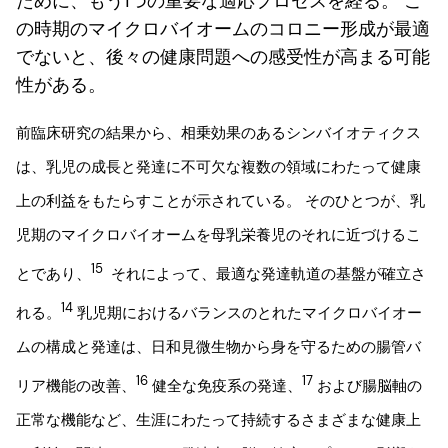
ために、もう1つの重要な適応プロセスを経る。 こ
の時期のマイクロバイオームのコロニー形成が最適
でないと、後々の健康問題への感受性が高まる可能
性がある。
前臨床研究の結果から、相乗効果のあるシンバイオティクス
は、乳児の成長と発達に不可欠な複数の領域にわたって健康
上の利益をもたらすことが示されている。 そのひとつが、乳
児期のマイクロバイオームを母乳栄養児のそれに近づけるこ
15
とであり、
それによって、最適な発達軌道の基盤が確立さ
14
れる。
乳児期におけるバランスのとれたマイクロバイオー
ムの構成と発達は、日和見微生物から身を守るための腸管バ
16
17
リア機能の改善、
健全な免疫系の発達、
および腸脳軸の
正常な機能など、生涯にわたって持続するさまざまな健康上