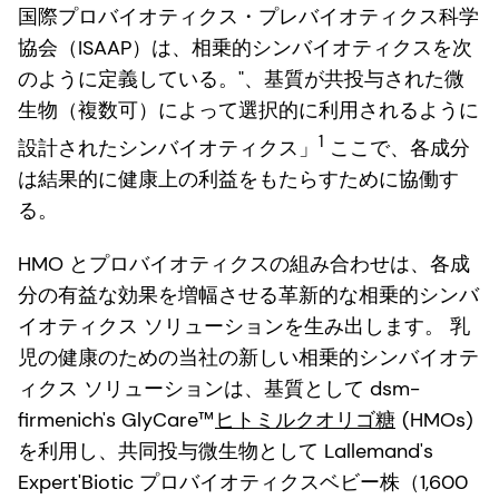
国際プロバイオティクス・プレバイオティクス科学
協会（ISAAP）は、相乗的シンバイオティクスを次
のように定義している。"、基質が共投与された微
生物（複数可）によって選択的に利用されるように
1
設計されたシンバイオティクス」
ここで、各成分
は結果的に健康上の利益をもたらすために協働す
る。
HMO とプロバイオティクスの組み合わせは、各成
分の有益な効果を増幅させる革新的な相乗的シンバ
イオティクス ソリューションを生み出します。 乳
児の健康のための当社の新しい相乗的シンバイオテ
ィクス ソリューションは、基質として dsm-
firmenich's GlyCare™
ヒトミルクオリゴ糖
(HMOs)
を利用し、共同投与微生物として Lallemand's
Expert'Biotic プロバイオティクスベビー株（1,600