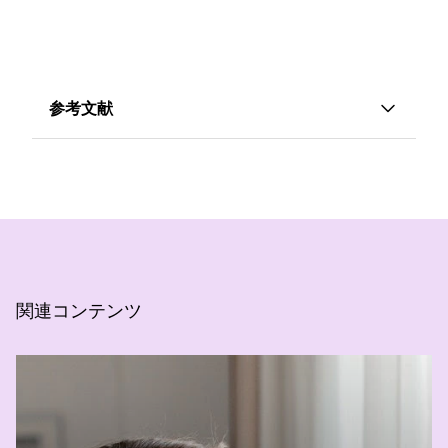
参考文献
1
国際プロバイオティクス・プレバイオティク
ス科学協会（ISAPP）は、相乗効果のある シン
バイオティクス を、プロバイオティクスと、プ
ロバイオティクスによって選択的に利用される
ことを意図して特別に作られた基質との組み合
わせと定義している（Swanson, K. S. et al.
関連コンテンツ
Expert consensus document: The
International Scientific Association for
Probiotics and Prebiotics (ISAPP) consensus
statement on definition and scope
of synbiotics. Nat. Rev. Gastroenterol.