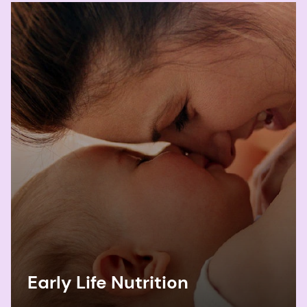
に インパクトを与えるヒト乳 オリゴ糖の可能
性。 Journal of Functional Foods.
5
Francesca Turroni, Christian Milani, Marco
Ventura, Douwe van Sinderen. The human gut
microbiota during the initial stages of life:
insights from bifidobacteria, Current Opinion
in Biotechnology.
6
Walsh, C., Lane, J.A., van Sinderen, D. et al. 乳
児由来ビフィズス菌のコンソーシアムによるヒ
トミルクオリゴ糖共有。 Sci Rep. 2022;12:4143.
7
Gensollen T, Iyer SS, Kasper
DL, Blumberg RS. 幼少期の微生物叢によるコ
Early Life Nutrition
ロニー形成が、どのように 免疫系を形成する