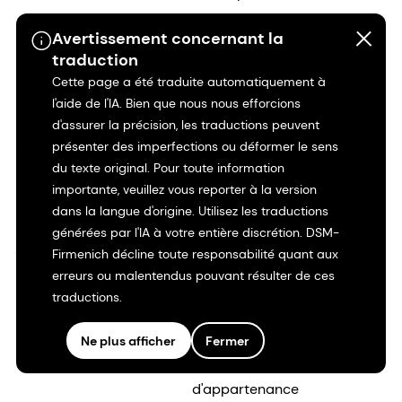
Risques
Avertissement concernant la
traduction
Fournisseurs
Cette page a été traduite automatiquement à
l'aide de l'IA. Bien que nous nous efforcions
Nous contacter
d'assurer la précision, les traductions peuvent
Investisseurs
Carrières
présenter des imperfections ou déformer le sens
du texte original. Pour toute information
Informations historiques
Pourquoi travailler pour
importante, veuillez vous reporter à la version
dsm-firmenich ?
dans la langue d'origine. Utilisez les traductions
Notre société
générées par l'IA à votre entière discrétion. DSM-
Emplois chez dsm-
Shares & ADRs
Firmenich décline toute responsabilité quant aux
firmenich
erreurs ou malentendus pouvant résulter de ces
traductions.
Témoignages
professionnels
Ne plus afficher
Fermer
Inclusion et sentiment
d'appartenance