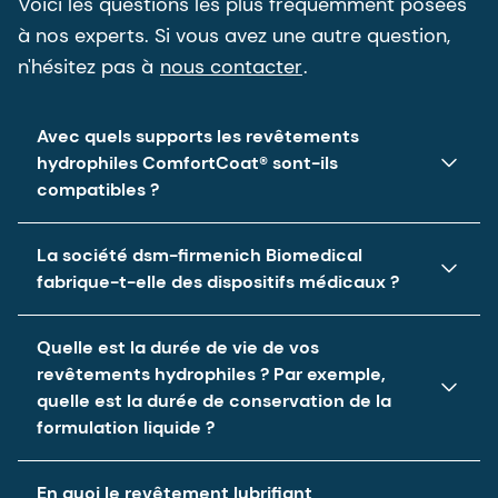
Voici les questions les plus fréquemment posées
à nos experts. Si vous avez une autre question,
n'hésitez pas à
nous contacter
.
Avec quels supports les revêtements
hydrophiles ComfortCoat® sont-ils
compatibles ?
Ces revêtements hydrophiles sont
La société dsm-firmenich Biomedical
universellement compatibles avec une large
fabrique-t-elle des dispositifs médicaux ?
gamme de substrats polymères utilisés dans
Nous sommes des experts en biomatériaux de
l'industrie, notamment : Pebax, nylon, PEEK, PEHD,
Quelle est la durée de vie de vos
pointe, dotés d'une connaissance approfondie
PVC (des solutions pour le métal et le silicone
revêtements hydrophiles ? Par exemple,
des revêtements pour dispositifs médicaux et du
sont en cours de développement).
quelle est la durée de conservation de la
formulation liquide ?
développement de produits. Cependant, nous ne
sommes pas un fabricant de dispositifs médicaux
Trois ans (la durée la plus longue du secteur) –
et n'avons aucune intention de le devenir.
En quoi le revêtement lubrifiant