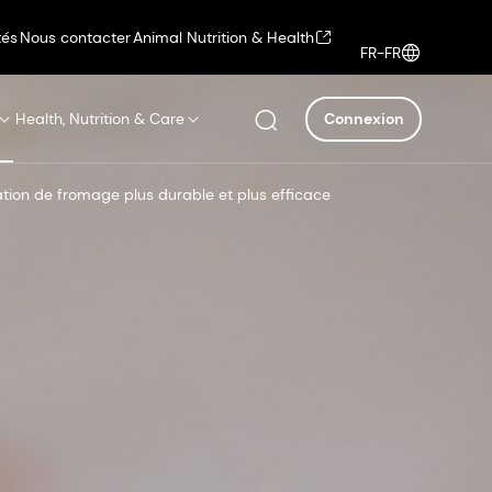
tés
Nous contacter
Animal Nutrition & Health
FR-FR
Health, Nutrition & Care
Connexion
cation de fromage plus durable et plus efficace