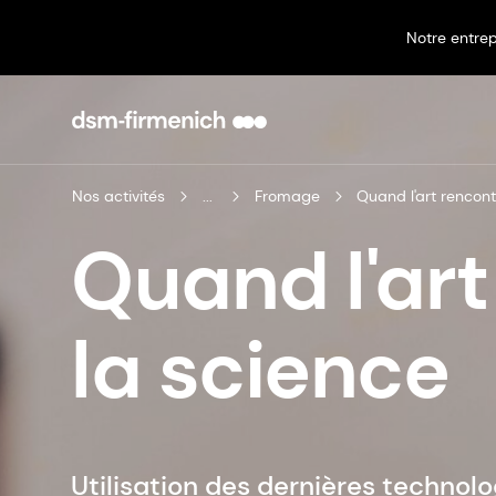
Notre entrep
Nos activités
...
Fromage
Quand l'art rencont
Quand l'art
la science
Utilisation des dernières technol