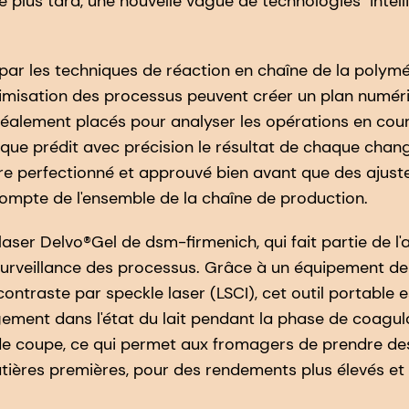
e plus tard, une nouvelle vague de technologies "intel
s par les techniques de réaction en chaîne de la poly
timisation des processus peuvent créer un plan numér
 idéalement placés pour analyser les opérations en co
ue prédit avec précision le résultat de chaque chang
tre perfectionné et approuvé bien avant que des ajust
compte de l'ensemble de la chaîne de production.
laser Delvo®Gel de dsm-firmenich, qui fait partie de 
urveillance des processus. Grâce à un équipement de 
ontraste par speckle laser (LSCI), cet outil portable
ement dans l'état du lait pendant la phase de coagula
t de coupe, ce qui permet aux fromagers de prendre d
matières premières, pour des rendements plus élevés et