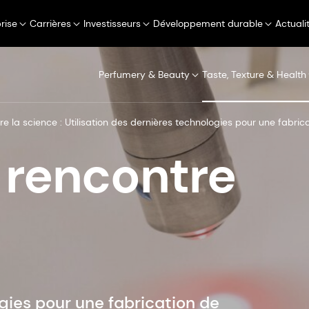
rise
Carrières
Investisseurs
Développement durable
Actuali
Perfumery & Beauty
Taste, Texture & Health
re la science : Utilisation des dernières technologies pour une fabri
 rencontre
ogies pour une fabrication de